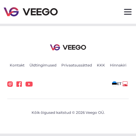
Autod müügiks - Sõidukikuulutused - Veego
Kontakt
Üldtingimused
Privaatsussätted
KKK
Hinnakiri
ET
Kõik õigused kaitstud © 2026 Veego OÜ.