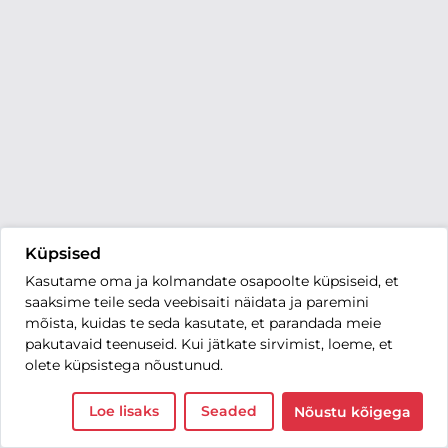
Küpsised
Kasutame oma ja kolmandate osapoolte küpsiseid, et
saaksime teile seda veebisaiti näidata ja paremini
mõista, kuidas te seda kasutate, et parandada meie
pakutavaid teenuseid. Kui jätkate sirvimist, loeme, et
olete küpsistega nõustunud.
Loe lisaks
Seaded
Nõustu kõigega