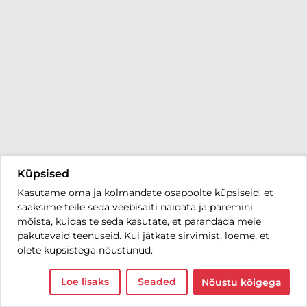
Küpsised
Kasutame oma ja kolmandate osapoolte küpsiseid, et
saaksime teile seda veebisaiti näidata ja paremini
mõista, kuidas te seda kasutate, et parandada meie
pakutavaid teenuseid. Kui jätkate sirvimist, loeme, et
olete küpsistega nõustunud.
Loe lisaks
Seaded
Nõustu kõigega