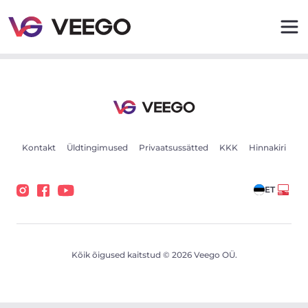
Autod müügiks - Sõidukikuulutused - Veego
Kontakt
Üldtingimused
Privaatsussätted
KKK
Hinnakiri
ET
Kõik õigused kaitstud © 2026 Veego OÜ.