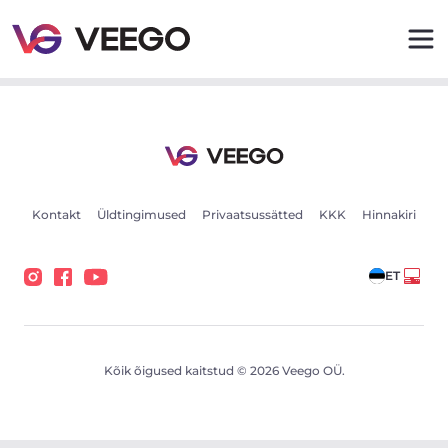
Autod müügiks - Sõidukikuulutused - Veego
Kontakt
Üldtingimused
Privaatsussätted
KKK
Hinnakiri
ET
Kõik õigused kaitstud © 2026 Veego OÜ.