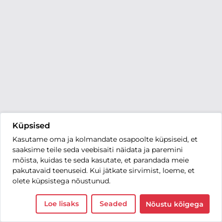
Küpsised
Kasutame oma ja kolmandate osapoolte küpsiseid, et
saaksime teile seda veebisaiti näidata ja paremini
mõista, kuidas te seda kasutate, et parandada meie
pakutavaid teenuseid. Kui jätkate sirvimist, loeme, et
olete küpsistega nõustunud.
Loe lisaks
Seaded
Nõustu kõigega