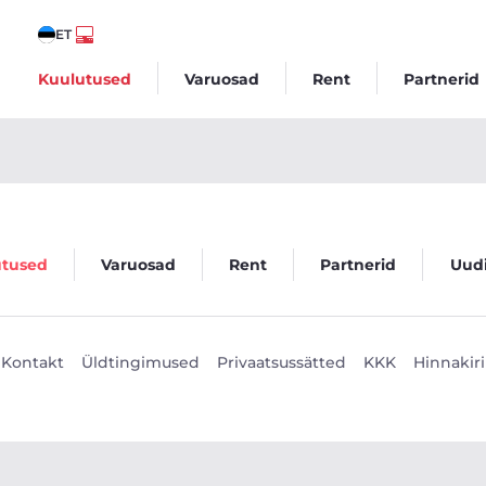
ET
Kuulutused
Varuosad
Rent
Partnerid
utused
Varuosad
Rent
Partnerid
Uud
Kontakt
Üldtingimused
Privaatsussätted
KKK
Hinnakiri