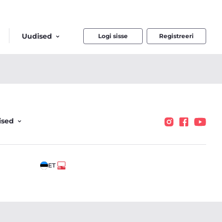
Uudised
Logi sisse
Registreeri
ised
ET