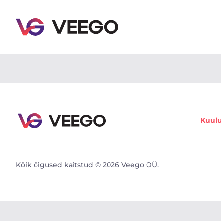
Autod müügiks - Sõidukikuulutused - Veego
Kuul
Kõik õigused kaitstud © 2026 Veego OÜ.