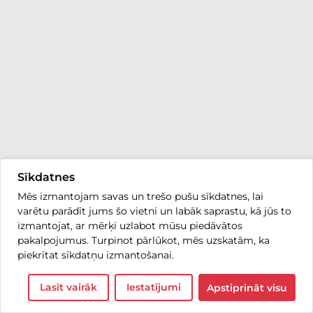
Sīkdatnes
Mēs izmantojam savas un trešo pušu sīkdatnes, lai
varētu parādīt jums šo vietni un labāk saprastu, kā jūs to
izmantojat, ar mērķi uzlabot mūsu piedāvātos
pakalpojumus. Turpinot pārlūkot, mēs uzskatām, ka
piekrītat sīkdatņu izmantošanai.
Lasīt vairāk
Iestatījumi
Apstiprināt visu