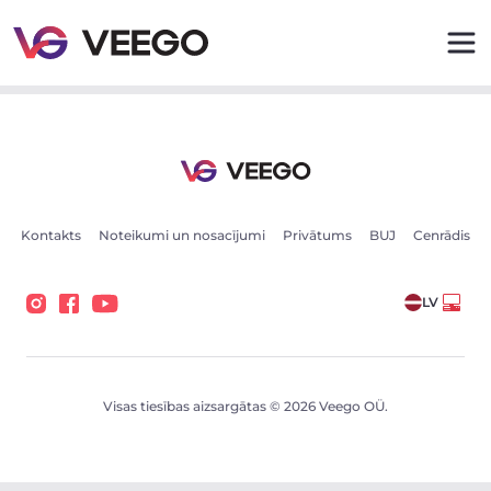
Pārdošanā esošās automašīnas - Transportlīdzekļu sludi
Kontakts
Noteikumi un nosacījumi
Privātums
BUJ
Cenrādis
LV
Visas tiesības aizsargātas © 2026 Veego OÜ.