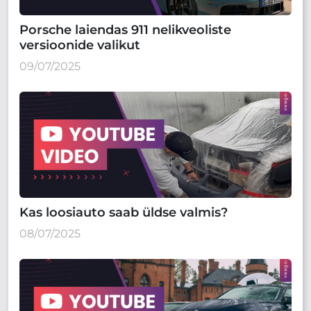
Porsche laiendas 911 nelikveoliste
versioonide valikut
09/07/2025
Kas loosiauto saab üldse valmis?
08/07/2025