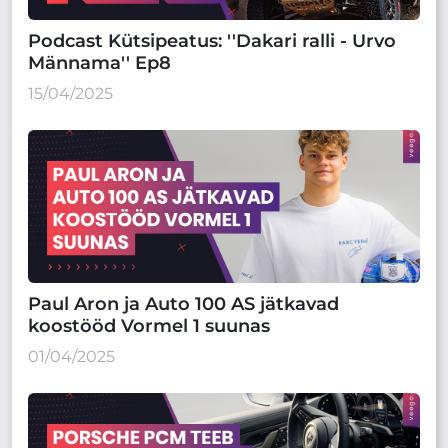
Podcast Kütsipeatus: ''Dakari ralli - Urvo
Männama'' Ep8
15/04/2025
Paul Aron ja Auto 100 AS jätkavad
koostööd Vormel 1 suunas
01/04/2025