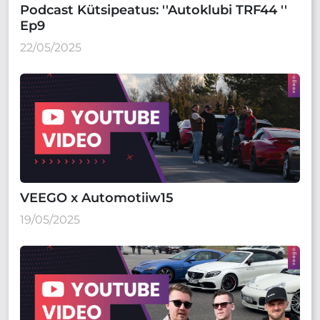
Podcast Kütsipeatus: ''Autoklubi TRF44 ''
Ep9
22/05/2025
VEEGO x Automotiiw15
19/05/2025