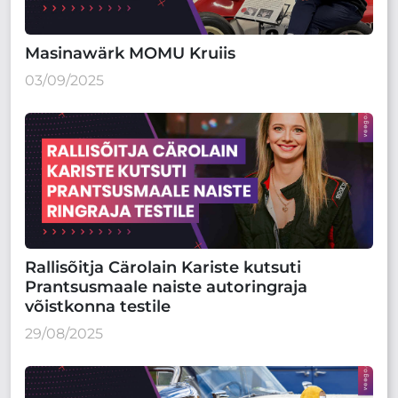
Masinawärk MOMU Kruiis
03/09/2025
Rallisõitja Cärolain Kariste kutsuti
Prantsusmaale naiste autoringraja
võistkonna testile
29/08/2025