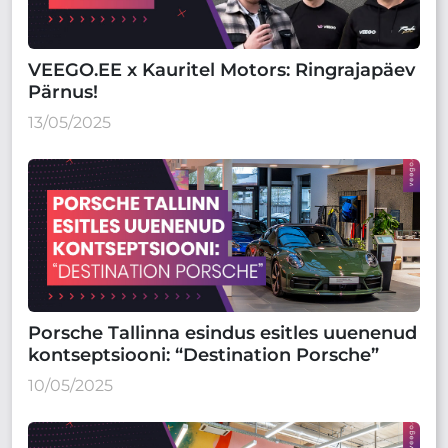
VEEGO.EE x Kauritel Motors: Ringrajapäev
Pärnus!
13/05/2025
Porsche Tallinna esindus esitles uuenenud
kontseptsiooni: “Destination Porsche”
10/05/2025