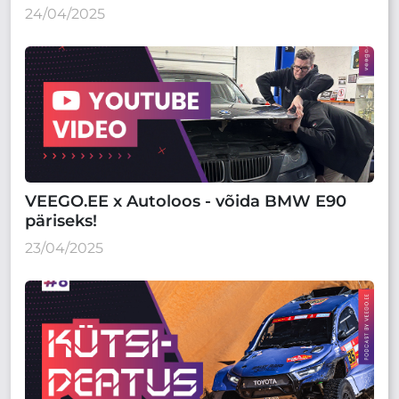
24/04/2025
VEEGO.EE x Autoloos - võida BMW E90
päriseks!
23/04/2025