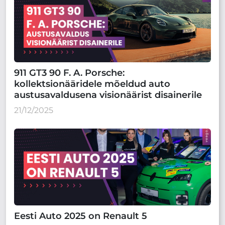
911 GT3 90 F. A. Porsche:
kollektsionääridele mõeldud auto
austusavaldusena visionäärist disainerile
21/12/2025
Eesti Auto 2025 on Renault 5