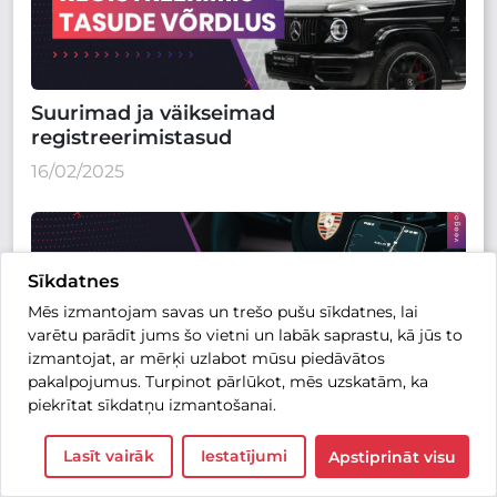
Suurimad ja väikseimad
registreerimistasud
16/02/2025
Sīkdatnes
Mēs izmantojam savas un trešo pušu sīkdatnes, lai
varētu parādīt jums šo vietni un labāk saprastu, kā jūs to
izmantojat, ar mērķi uzlabot mūsu piedāvātos
pakalpojumus. Turpinot pārlūkot, mēs uzskatām, ka
Porsche käivitas Eestis oma elektriautode
piekrītat sīkdatņu izmantošanai.
ja pistikhübriidide laadimisteenuse
Lasīt vairāk
Iestatījumi
Apstiprināt visu
06/02/2025