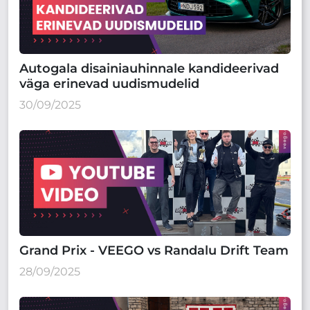
Autogala disainiauhinnale kandideerivad
väga erinevad uudismudelid
30/09/2025
Grand Prix - VEEGO vs Randalu Drift Team
28/09/2025