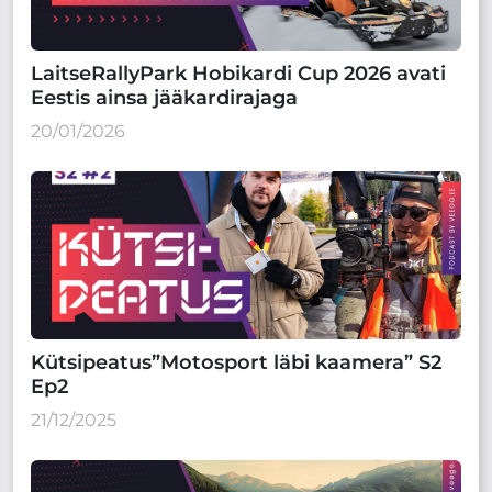
LaitseRallyPark Hobikardi Cup 2026 avati
Eestis ainsa jääkardirajaga
20/01/2026
Kütsipeatus”Motosport läbi kaamera” S2
Ep2
21/12/2025