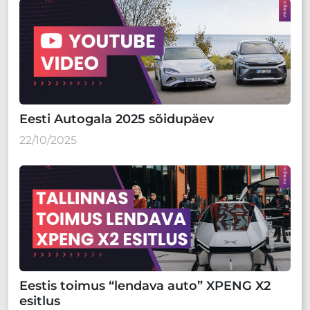
Eesti Autogala 2025 sõidupäev
22/10/2025
Eestis toimus “lendava auto” XPENG X2
esitlus