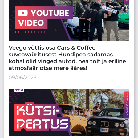
Veego võttis osa Cars & Coffee
suveavaüritusest Hundipea sadamas –
kohal olid vinged autod, hea toit ja eriline
atmosfäär otse mere ääres!
09/06/2025