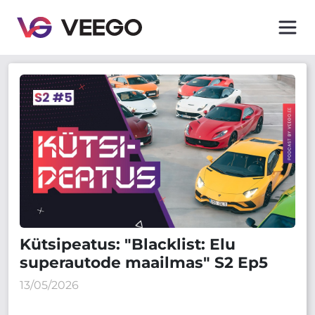
Veego - Jaunākās auto ziņas un padomi
Kütsipeatus: "Blacklist: Elu
superautode maailmas" S2 Ep5
13/05/2026