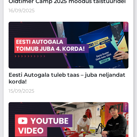
Oldtimer Camp 2025 möödus täistuuridel
16/09/2025
Eesti Autogala tuleb taas – juba neljandat
korda!
15/09/2025