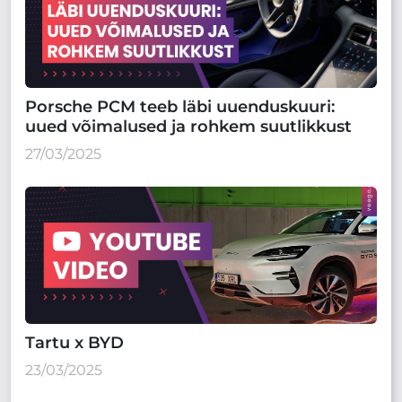
Porsche PCM teeb läbi uuenduskuuri:
uued võimalused ja rohkem suutlikkust
27/03/2025
Tartu x BYD
23/03/2025