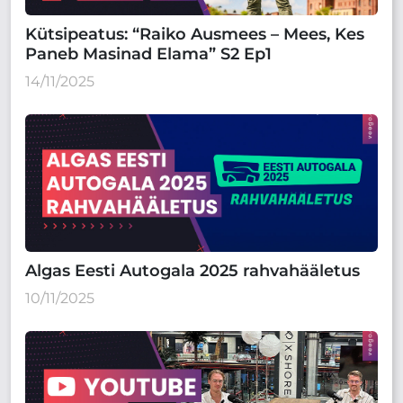
Kütsipeatus: “Raiko Ausmees – Mees, Kes
Paneb Masinad Elama” S2 Ep1
14/11/2025
Algas Eesti Autogala 2025 rahvahääletus
10/11/2025