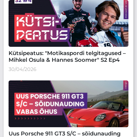
Kütsipeatus: "Motikaspordi telgitagused –
Mihkel Osula & Hannes Soomer" S2 Ep4
30/04/2026
Uus Porsche 911 GT3 S/C – sõidunauding