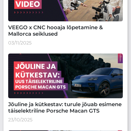
VEEGO x CNC hooaja lõpetamine &
Mallorca seiklused
03/11/2025
Jõuline ja kütkestav: turule jõuab esimene
täiselektriline Porsche Macan GTS
23/10/2025