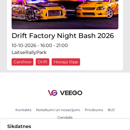
Drift Factory Night Bash 2026
10-10-2026 - 16:00 - 21:00
LaitseRallyPark
Carshow
Drift
Hooaja lõpp
Kontakts
Noteikumi un nosacījumi
Privātums
BUJ
Cenrādis
Sīkdatnes