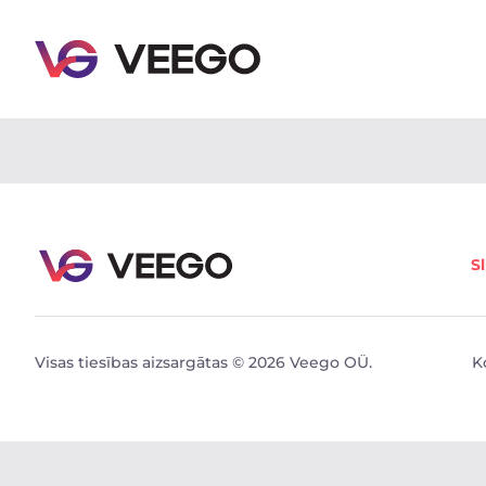
Pārdošanā esošās automašīnas - Transportlīdzekļu s
S
Visas tiesības aizsargātas © 2026 Veego OÜ.
K