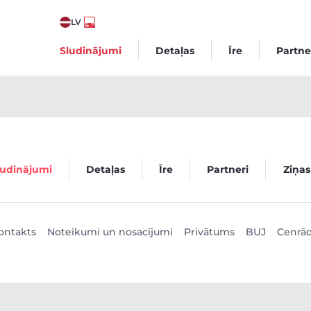
LV
Sludinājumi
Detaļas
Īre
Partne
ludinājumi - Veego
ludinājumi
Detaļas
Īre
Partneri
Ziņas
ontakts
Noteikumi un nosacījumi
Privātums
BUJ
Cenrād