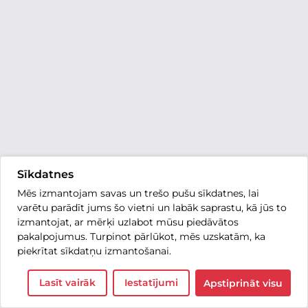
Sīkdatnes
Mēs izmantojam savas un trešo pušu sīkdatnes, lai
varētu parādīt jums šo vietni un labāk saprastu, kā jūs to
izmantojat, ar mērķi uzlabot mūsu piedāvātos
pakalpojumus. Turpinot pārlūkot, mēs uzskatām, ka
piekrītat sīkdatņu izmantošanai.
Lasīt vairāk
Iestatījumi
Apstiprināt visu