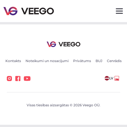
Pārdošanā esošās automašīnas - Transportlīdzekļu sludi
Kontakts
Noteikumi un nosacījumi
Privātums
BUJ
Cenrādis
LV
Visas tiesības aizsargātas © 2026 Veego OÜ.