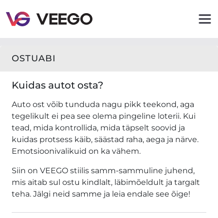
Kuidas autot osta?
OSTUABI
Kuidas autot osta?
Auto ost võib tunduda nagu pikk teekond, aga
tegelikult ei pea see olema pingeline loterii. Kui
tead, mida kontrollida, mida täpselt soovid ja
kuidas protsess käib, säästad raha, aega ja närve.
Emotsioonivalikuid on ka vähem.
Siin on VEEGO stiilis samm-sammuline juhend,
mis aitab sul ostu kindlalt, läbimõeldult ja targalt
teha. Jälgi neid samme ja leia endale see õige!