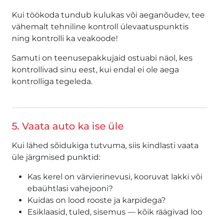
Kui töökoda tundub kulukas või aeganõudev, tee
vähemalt tehniline kontroll ülevaatuspunktis
ning kontrolli ka veakoode!
Samuti on teenusepakkujaid ostuabi näol, kes
kontrollivad sinu eest, kui endal ei ole aega
kontrolliga tegeleda.
5. Vaata auto ka ise üle
Kui lähed sõidukiga tutvuma, siis kindlasti vaata
üle järgmised punktid:
Kas kerel on värvierinevusi, kooruvat lakki või
ebaühtlasi vahejooni?
Kuidas on lood rooste ja karpidega?
Esiklaasid, tuled, sisemus — kõik räägivad loo