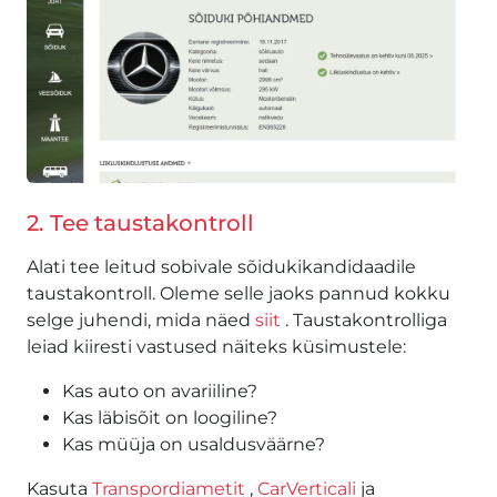
2. Tee taustakontroll
Alati tee leitud sobivale sõidukikandidaadile
taustakontroll. Oleme selle jaoks pannud kokku
selge juhendi, mida näed
siit
. Taustakontrolliga
leiad kiiresti vastused näiteks küsimustele:
Kas auto on avariiline?
Kas läbisõit on loogiline?
Kas müüja on usaldusväärne?
Kasuta
Transpordiametit
,
CarVerticali
ja