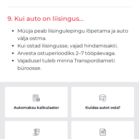
9. Kui auto on liisingus...
Müüja peab liisingulepingu lõpetama ja auto
välja ostma.
Kui ostad liisingusse, vajad hindamisakti.
Arvesta ostuperioodiks 2–7 tööpäevaga.
Vajadusel tuleb minna Transpordiameti
büroosse.
Automaksu kalkulaator
Kuidas autot osta?