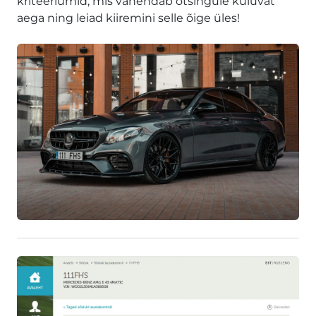
kriteeriumid, mis vähendab otsingule kuluvat
aega ning leiad kiiremini selle õige üles!