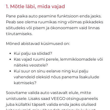
1. Mõtle läbi, mida vajad
Pane paika auto peamine funktsioon enda jaoks.
Peab see olema ruumikas ning võimas pikkadeks
sõitudeks või pisem ja ökonoomsem vaid linnas
tiirutamiseks.
Mõned abistavad küsimused on:
Kui palju sa sõidad?
Kas vajad ruumi perele, lemmikloomadele või
näiteks veostele?
Kui suur on sinu eelarve ning kui palju
vahendeid oleksid nõus panema lisakulude
katmiseks?
Soovitame valida auto vastavalt elule, mitte
unistusele. Lisaks saad VEEGO otsingupaneelis
juba küllaltki täpselt valida enda jaoks olulised