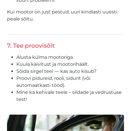
suurt probleemi.
Kui mootor on just pestud, uuri kindlasti uuesti
peale sõitu.
7. Tee proovisõit
Alusta külma mootoriga.
Kuula käivitust ja mootorihäält.
Sõida sirgel teel — kas auto kisub?
Proovi pidureid, rooli, sidurit (või
automaatkasti tööd).
Mine ka kehvale teele – sildade ja vedrustuse
test!