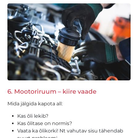
6. Mootoriruum – kiire vaade
Mida jälgida kapota all:
Kas õli lekib?
Kas õlitase on normis?
Vaata ka õlikorki! Nt vahutav sisu tähendab