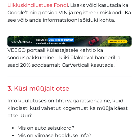
Liikluskindlustuse Fondi
. Lisaks võid kasutada ka
Google’t ning otsida VIN ja registreerimiskoodi. Ka
see võib anda informatsiooni sõiduki kohta.
VEEGO portaali külastajatele kehtib ka
sooduspakkumine – kliki ülaloleval bänneril ja
saad 20% soodsamalt CarVerticali kasutada.
3. Küsi müüjalt otse
Info kuulutuses on tihti väga ratsionaalne, kuid
kindlasti küsi vahetut kogemust ka müüja käest
otse. Uuri:
Mis on auto seisukord?
Mis on viimase hoolduse info?