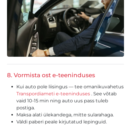
8. Vormista ost e-teeninduses
Kui auto pole liisingus — tee omanikuvahetus
Transpordiameti e-teeninduses
. See võtab
vaid 10-15 min ning auto uus pass tuleb
postiga.
Maksa alati ülekandega, mitte sularahaga.
Väldi paberi peale kirjutatud lepinguid.