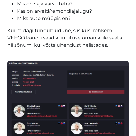
Mis on vaja varsti teha?
Kas on arveid/remondiajalugu?
Miks auto müügis on?
Kui midagi tundub udune, siis küsi rohkem.
VEEGO kaudu saad kuulutuse omanikule saata
nii sõnumi kui võtta ühendust helistades.