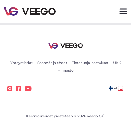
Volvo XC90 7s Bright Intelli Safe PRO Xenium Wntr 2 1
Yhteystiedot
Säännöt ja ehdot
Tietosuoja-asetukset
UKK
Hinnasto
FI
Kaikki oikeudet pidätetään © 2026 Veego OÜ.