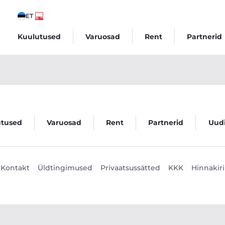
ET
Kuulutused
Varuosad
Rent
Partnerid
ego
utused
Varuosad
Rent
Partnerid
Uud
Kontakt
Üldtingimused
Privaatsussätted
KKK
Hinnakiri