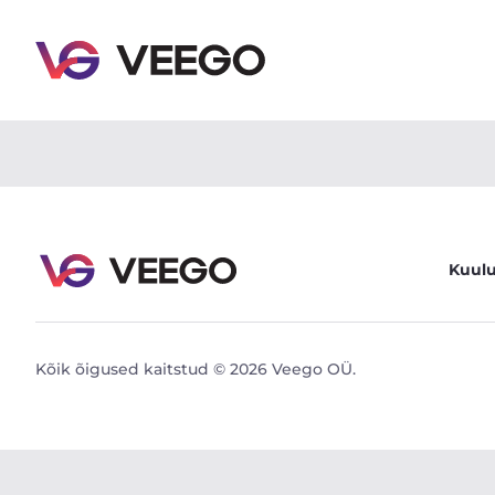
Volvo FH 540 XL I-Shift Dual Clutch 12.8 405kW - Ve
Kuul
Kõik õigused kaitstud © 2026 Veego OÜ.