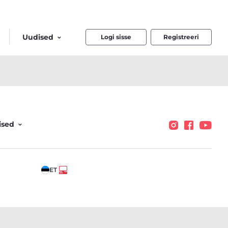
Uudised
Logi sisse
Registreeri
ised
ET