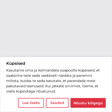
Küpsised
Kasutame oma ja kolmandate osapoolte küpsiseid, et
saaksime teile seda veebisaiti näidata ja paremini
mõista, kuidas te seda kasutate, et parandada meie
pakutavaid teenuseid. Kui jätkate sirvimist, loeme, et
olete küpsistega nõustunud.
Loe lisaks
Seaded
Nõustu kõigega