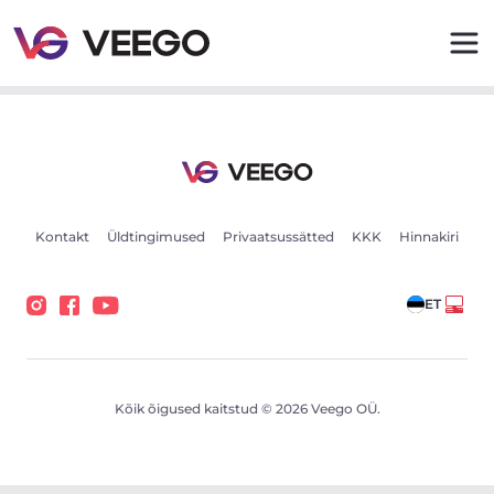
Porsche 911 Turbo 3.6 309kW - Veego
Kontakt
Üldtingimused
Privaatsussätted
KKK
Hinnakiri
ET
Kõik õigused kaitstud © 2026 Veego OÜ.