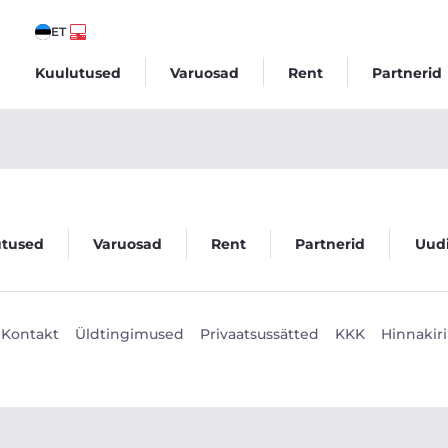
ET
Kuulutused
Varuosad
Rent
Partnerid
utused
Varuosad
Rent
Partnerid
Uud
Kontakt
Üldtingimused
Privaatsussätted
KKK
Hinnakiri