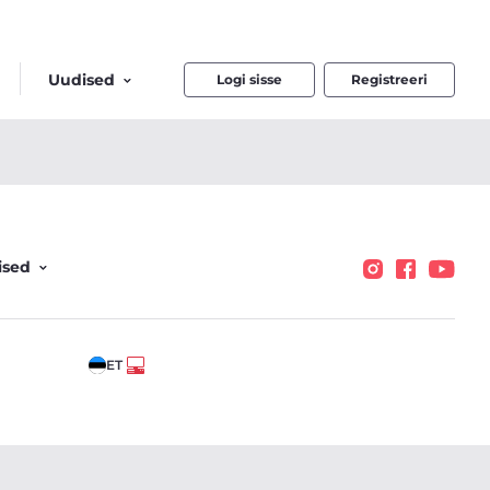
Uudised
Logi sisse
Registreeri
ised
ET