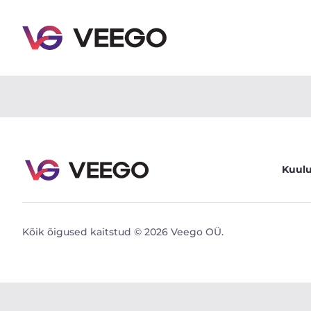
BMW M6 5.0 373kW - Veego
Kuul
Kõik õigused kaitstud © 2026 Veego OÜ.