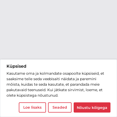
Küpsised
Kasutame oma ja kolmandate osapoolte küpsiseid, et
saaksime teile seda veebisaiti näidata ja paremini
mõista, kuidas te seda kasutate, et parandada meie
pakutavaid teenuseid. Kui jätkate sirvimist, loeme, et
olete küpsistega nõustunud.
Loe lisaks
Seaded
Nõustu kõigega