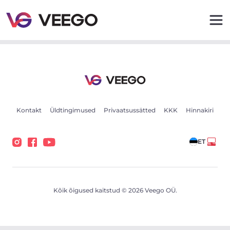
Audi Q7 S line 50 TDI 3.0 V6 210kW 3.0 210kW - Veego
Kontakt
Üldtingimused
Privaatsussätted
KKK
Hinnakiri
ET
Kõik õigused kaitstud © 2026 Veego OÜ.