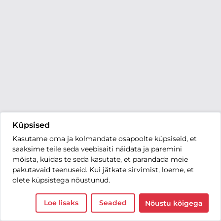
Küpsised
Kasutame oma ja kolmandate osapoolte küpsiseid, et
saaksime teile seda veebisaiti näidata ja paremini
mõista, kuidas te seda kasutate, et parandada meie
pakutavaid teenuseid. Kui jätkate sirvimist, loeme, et
olete küpsistega nõustunud.
Loe lisaks
Seaded
Nõustu kõigega