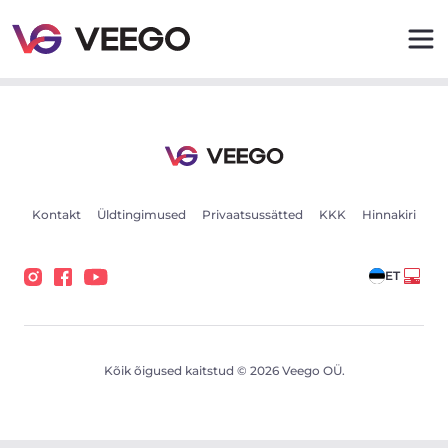
Audi Q5 Quattro S-Line 3 190kW - Veego
Kontakt
Üldtingimused
Privaatsussätted
KKK
Hinnakiri
ET
Kõik õigused kaitstud © 2026 Veego OÜ.