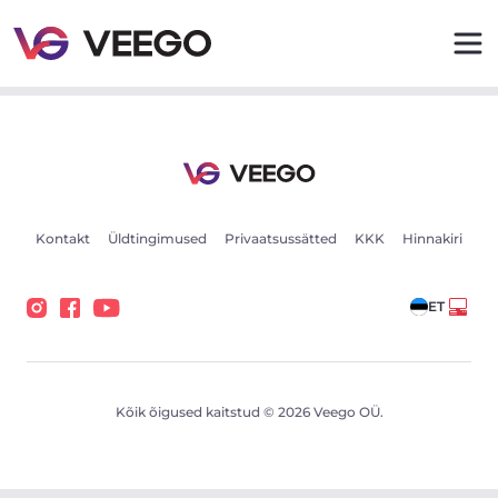
Volvo V60 Momentum Facelift 2 110kW - Veego
Kontakt
Üldtingimused
Privaatsussätted
KKK
Hinnakiri
ET
Kõik õigused kaitstud © 2026 Veego OÜ.