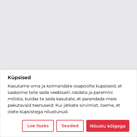
Küpsised
Kasutame oma ja kolmandate osapoolte küpsiseid, et
saaksime teile seda veebisaiti näidata ja paremini
mõista, kuidas te seda kasutate, et parandada meie
pakutavaid teenuseid. Kui jätkate sirvimist, loeme, et
olete küpsistega nõustunud.
Loe lisaks
Seaded
Nõustu kõigega