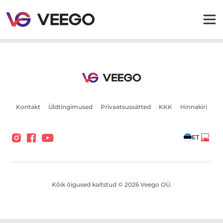
Lamborghini Huracan LP 610-4 VOS Performance 5.2 47
Kontakt
Üldtingimused
Privaatsussätted
KKK
Hinnakiri
ET
Kõik õigused kaitstud © 2026 Veego OÜ.