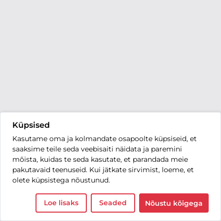
Küpsised
Kasutame oma ja kolmandate osapoolte küpsiseid, et
saaksime teile seda veebisaiti näidata ja paremini
mõista, kuidas te seda kasutate, et parandada meie
pakutavaid teenuseid. Kui jätkate sirvimist, loeme, et
olete küpsistega nõustunud.
Loe lisaks
Seaded
Nõustu kõigega