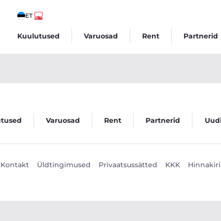
ET
Kuulutused
Varuosad
Rent
Partnerid
utused
Varuosad
Rent
Partnerid
Uud
Kontakt
Üldtingimused
Privaatsussätted
KKK
Hinnakiri