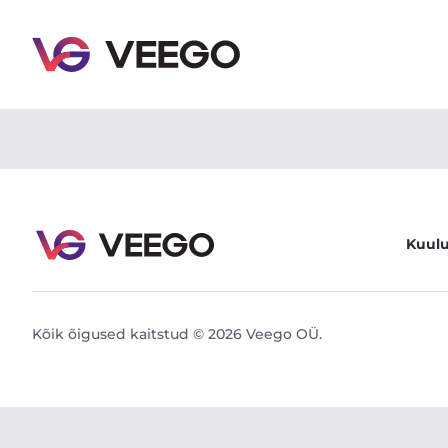
Mercedes-Benz CL63 AMG 6.2 386kW - Veego
Kuul
Kõik õigused kaitstud © 2026 Veego OÜ.