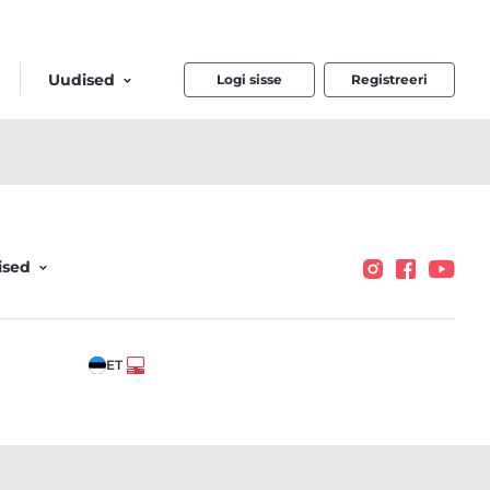
Uudised
Logi sisse
Registreeri
ised
ET