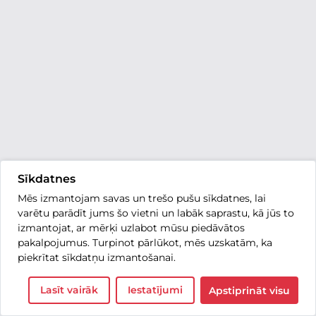
Sīkdatnes
Mēs izmantojam savas un trešo pušu sīkdatnes, lai
varētu parādīt jums šo vietni un labāk saprastu, kā jūs to
izmantojat, ar mērķi uzlabot mūsu piedāvātos
pakalpojumus. Turpinot pārlūkot, mēs uzskatām, ka
piekrītat sīkdatņu izmantošanai.
Lasīt vairāk
Iestatījumi
Apstiprināt visu