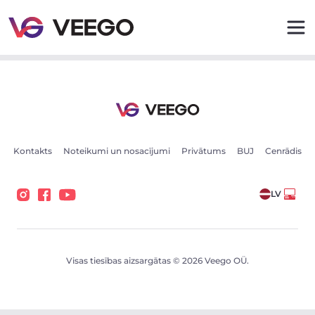
Audi SQ5 SUV TDI quattro 2.0 TDI 150kW 2.0 150kW - Ve
Kontakts
Noteikumi un nosacījumi
Privātums
BUJ
Cenrādis
LV
Visas tiesības aizsargātas © 2026 Veego OÜ.