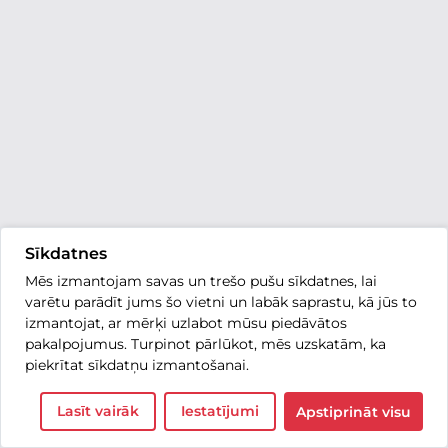
Sīkdatnes
Mēs izmantojam savas un trešo pušu sīkdatnes, lai
varētu parādīt jums šo vietni un labāk saprastu, kā jūs to
izmantojat, ar mērķi uzlabot mūsu piedāvātos
pakalpojumus. Turpinot pārlūkot, mēs uzskatām, ka
piekrītat sīkdatņu izmantošanai.
Lasīt vairāk
Iestatījumi
Apstiprināt visu