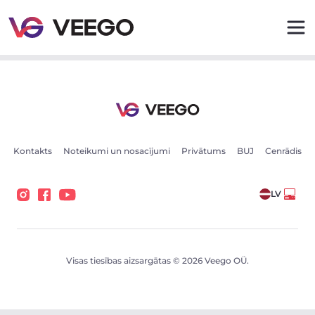
Volvo XC60 Ultra DARK Intelli PRO Xenium Wntr 2 184k
Kontakts
Noteikumi un nosacījumi
Privātums
BUJ
Cenrādis
LV
Visas tiesības aizsargātas © 2026 Veego OÜ.