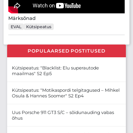
Märksõnad
EVAL
Kütsipeatus
POPULAARSED POSTITUSED
Kütsipeatus: "Blacklist: Elu superautode
maailmas" S2 Ep5
Kütsipeatus: "Motikaspordi telgitagused – Mihkel
Osula & Hannes Soomer" S2 Ep4
Uus Porsche 911 GT3 S/C – sõidunauding vabas
õhus