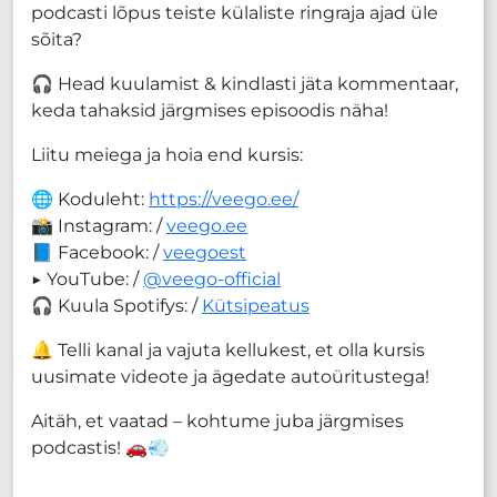
podcasti lõpus teiste külaliste ringraja ajad üle
sõita?
🎧 Head kuulamist & kindlasti jäta kommentaar,
keda tahaksid järgmises episoodis näha!
Liitu meiega ja hoia end kursis:
🌐 Koduleht:
https://veego.ee/
📸 Instagram: /
veego.ee
📘 Facebook: /
veegoest
▶️ YouTube: /
@veego-official
🎧 Kuula Spotifys: /
Kütsipeatus
🔔 Telli kanal ja vajuta kellukest, et olla kursis
uusimate videote ja ägedate autoüritustega!
Aitäh, et vaatad – kohtume juba järgmises
podcastis! 🚗💨