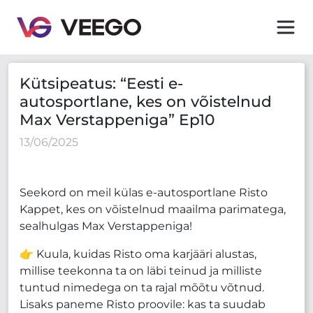
Kütsipeatus: “Eesti e-autosportlane, kes on võistelnu
Kütsipeatus: “Eesti e-
autosportlane, kes on võistelnud
Max Verstappeniga” Ep10
13/06/2025
Seekord on meil külas e-autosportlane Risto
Kappet, kes on võistelnud maailma parimatega,
sealhulgas Max Verstappeniga!
👉 Kuula, kuidas Risto oma karjääri alustas,
millise teekonna ta on läbi teinud ja milliste
tuntud nimedega on ta rajal mõõtu võtnud.
Lisaks paneme Risto proovile: kas ta suudab