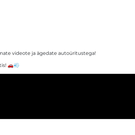
usimate videote ja ägedate autoüritustega!
is! 🚗💨