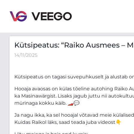
Kütsipeatus: “Raiko Ausmees – Mees, Kes Paneb Ma
Kütsipeatus: “Raiko Ausmees – M
14/11/2025
Kütsipeatus on tagasi suvepuhkuselt ja alustab o
Hooaja avaosas on külas tõeline autohing Raiko
ka Masinawärgist. Lisaks jagub juttu nii autokultu
mürinaga kokku käib. 🏎️💬
Ja nagu ikka, ka sel hooajal võtavad meie külalise
Kuidas Raikol läks, saad teada juba videost👇