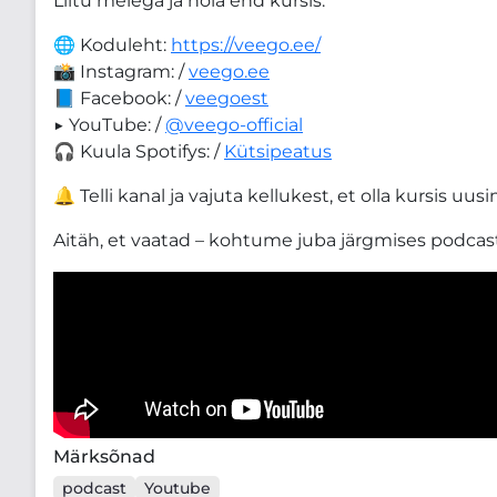
Liitu meiega ja hoia end kursis:
🌐 Koduleht:
https://veego.ee/
📸 Instagram: /
veego.ee
📘 Facebook: /
veegoest
▶️ YouTube: /
@veego-official
🎧 Kuula Spotifys: /
Kütsipeatus
🔔 Telli kanal ja vajuta kellukest, et olla kursis u
Aitäh, et vaatad – kohtume juba järgmises podcast
Märksõnad
podcast
Youtube