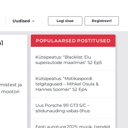
Uudised
Logi sisse
Registreeri
POPULAARSED POSTITUSED
1
Kütsipeatus: "Blacklist: Elu
superautode maailmas" S2 Ep5
Kütsipeatus: "Motikaspordi
telgitagused – Mihkel Osula &
istest ja
Hannes Soomer" S2 Ep4
a mootori
Uus Porsche 911 GT3 S/C –
sõidunauding vabas õhus
Eesti autoturg 2025: müük, trendid