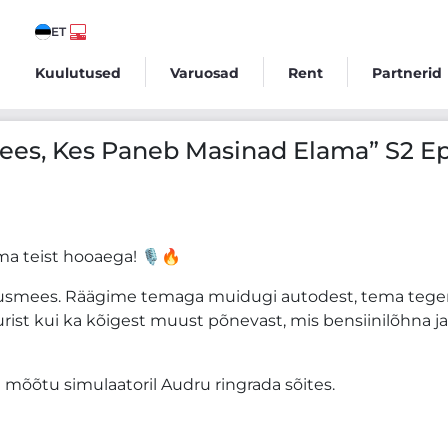
ET
Kuulutused
Varuosad
Rent
Partnerid
sinad Elama” S2 Ep1
ees, Kes Paneb Masinad Elama” S2 Ep
ma teist hooaega! 🎙️🔥
 Ausmees. Räägime temaga muidugi autodest, tema tegem
urist kui ka kõigest muust põnevast, mis bensiinilõhna j
d mõõtu simulaatoril Audru ringrada sõites.