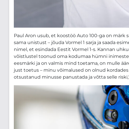
Paul Aron usub, et koostöö Auto 100-ga on märk s
sama unistust – jõuda Vormel 1 sarja ja saada esi
nimel, et esindada Eestit Vormel 1-s. Kannan uhkus
võistlustel toonud oma kodumaa hümni inimesteni 
eesmärki ja on valmis mind toetama, on mulle ääre
just toetus – minu võimalused on olnud kordades p
otsustanud minusse panustada ja võtta selle riski,