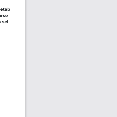
oetab
ärse
 sel