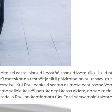
eelmisel aastal alanud koostöö saanud loomuliku, kuid 
’i meeskonna testsõitja tiitli pälvimine on suur saavutus 
oosseisu. Kui Paul peakski saama esimese eestlasena Vor
saame sellele kasvõi natukenegi kaasa aidata, on see meie
etada ja Paul on kahtlemata üks Eesti säravamaid talente