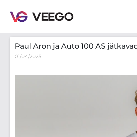
Paul Aron ja Auto 100 AS jätkavad koostööd Vormel 
Paul Aron ja Auto 100 AS jätkava
01/04/2025