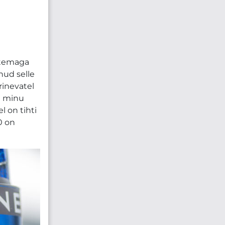
d temaga
nud selle
rinevatel
d minu
l on tihti
0 on