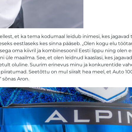
ellest, et ka tema kodumaal leidub inimesi, kes jagava
meseks eestlaseks kes sinna pääseb. „Olen kogu elu tööta
ega oma kiivril ja kombinesoonil Eesti lippu ning olen e
üle maailma. See, et olen leidnud kaaslasi, kes jagava
tult oluline. Suurim erinevus minu ja konkurentide vahe
iiratumad. Seetõttu on mul siiralt hea meel, et Auto 10
“ sõnas Aron.