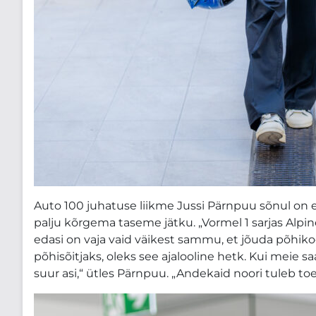
Auto 100 juhatuse liikme Jussi Pärnpuu sõnul on 
palju kõrgema taseme jätku. „Vormel 1 sarjas Alpine
edasi on vaja vaid väikest sammu, et jõuda põhik
põhisõitjaks, oleks see ajalooline hetk. Kui meie 
suur asi,“ ütles Pärnpuu. „Andekaid noori tuleb to