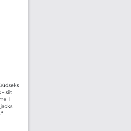
nüüdseks
– siit
mel 1
 jaoks
.“