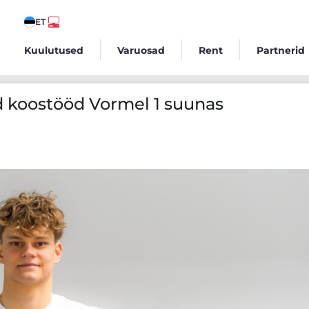
ET
Kuulutused
Varuosad
Rent
Partnerid
1 suunas
d koostööd Vormel 1 suunas