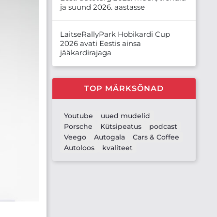
ja suund 2026. aastasse
LaitseRallyPark Hobikardi Cup
2026 avati Eestis ainsa
jääkardirajaga
TOP MÄRKSÕNAD
Youtube
uued mudelid
Porsche
Kütsipeatus
podcast
Veego
Autogala
Cars & Coffee
Autoloos
kvaliteet