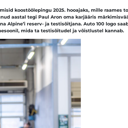
õlmisid koostöölepingu 2025. hooajaks, mille raames t
unud aastal tegi Paul Aron oma karjääris märkimisvä
Alpine’i reserv- ja testisõitjana. Auto 100 logo saab
nesoonil, mida ta testisõitudel ja võistlustel kannab.