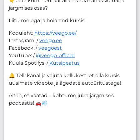
👇 Jäta kommentaar alla – keda tahaksid näha
järgmises osas?
Liitu meiega ja hoia end kursis:
Koduleht:
https://veego.ee/
Instagram: /
veego.ee
Facebook: /
veegoest
YouTube: /
@veego-official
Kuula Spotifys: /
Kütsipeatus
🔔 Telli kanal ja vajuta kellukest, et olla kursis
uusimate videote ja ägedate autoüritustega!
Aitäh, et vaatad – kohtume juba järgmises
podcastis! 🚗💨