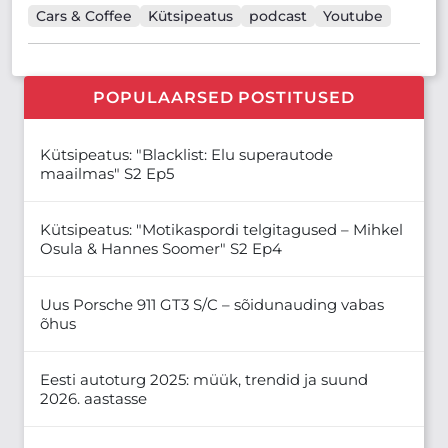
Cars & Coffee
Kütsipeatus
podcast
Youtube
POPULAARSED POSTITUSED
Kütsipeatus: "Blacklist: Elu superautode
maailmas" S2 Ep5
Kütsipeatus: "Motikaspordi telgitagused – Mihkel
Osula & Hannes Soomer" S2 Ep4
Uus Porsche 911 GT3 S/C – sõidunauding vabas
õhus
Eesti autoturg 2025: müük, trendid ja suund
2026. aastasse