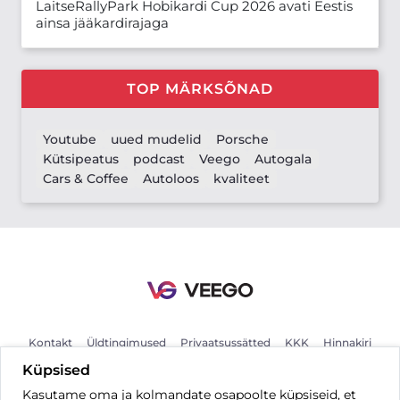
LaitseRallyPark Hobikardi Cup 2026 avati Eestis
ainsa jääkardirajaga
TOP MÄRKSÕNAD
Youtube
uued mudelid
Porsche
Kütsipeatus
podcast
Veego
Autogala
Cars & Coffee
Autoloos
kvaliteet
Kontakt
Üldtingimused
Privaatsussätted
KKK
Hinnakiri
Küpsised
Kasutame oma ja kolmandate osapoolte küpsiseid, et
ET