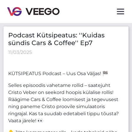
Podcast Kütsipeatus: ''Kuidas sündis Cars & Coffee'' Ep
Podcast Kütsipeatus: ''Kuidas
sündis Cars & Coffee'' Ep7
11/03/2025
KÜTSIPEATUS Podcast – Uus Osa Väljas! 🏁
Selles episoodis vahetame rollid – saatejuht
Cristo Veber on seekord hoopis külalise rollis!
Räägime Cars & Coffee loomisest ja tegevusest
ning paneme Cristo proovile simulaatoris
ringrajal. Kas ta suudab edetabeli tippu tõusta?
Vaata järele! 👀