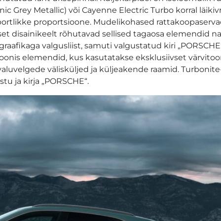
nic Grey Metallic) või Cayenne Electric Turbo korral läiki
portlikke proportsioone. Mudelikohased rattakoopaserv
set disainikeelt rõhutavad sellised tagaosa elemendid n
raafikaga valgusliist, samuti valgustatud kiri „PORSCHE“
onis elemendid, kus kasutatakse eksklusiivset värvitoo
aluvelgede välisküljed ja küljeakende raamid. Turbonite
stu ja kirja „PORSCHE“.