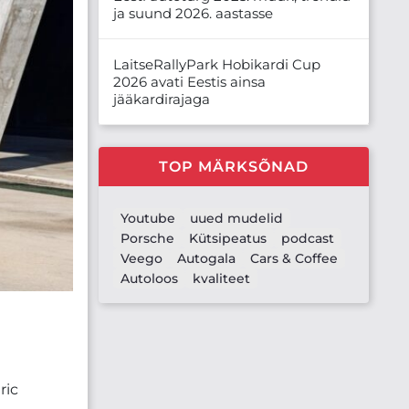
ja suund 2026. aastasse
LaitseRallyPark Hobikardi Cup
2026 avati Eestis ainsa
jääkardirajaga
TOP MÄRKSÕNAD
Youtube
uued mudelid
Porsche
Kütsipeatus
podcast
Veego
Autogala
Cars & Coffee
Autoloos
kvaliteet
ric