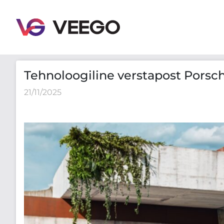
Tehnoloogiline verstapost Porsche jaoks – Cayenne 
Tehnoloogiline verstapost Porsc
21/11/2025