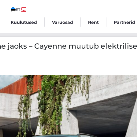
ET
Kuulutused
Varuosad
Rent
Partnerid
muutub elektriliseks
he jaoks – Cayenne muutub elektrilis