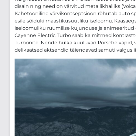
disain ning need on värvitud metallikhalliks (Volca
Kahetooniline värvikontseptsioon rõhutab auto s
esile sõiduki maastikusuutliku iseloomu. Kaasaeg
iseloomuliku ruumilise kujunduse ja animeeritud g
Cayenne Electric Turbo saab ka mitmed kontrastto
Turbonite. Nende hulka kuuluvad Porsche vapid, v
delikaatsed aktsendid täiendavad samuti valguslii