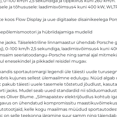
), 0–100 km/h 2,5 sekundiga ja tippkiirus kuni 260 km/h.
kusele ja tõhususele: laadimisvõimsus4 kuni 400 kW, WLT
ce koos Flow Display ja uue digitaalse disainikeelega Po
 sisepõlemismootori ja hübriidajamiga mudelid
he jaoks. Täiselektriline linnamaastur ühendab Porsche 
hj), 0–100 km/h 2,5 sekundiga, laadimisvõimsus4 kuni 40
õimsaim seeriatoodangu-Porsche ning samal ajal mitme
l enesekindel ja pikkadel reisidel mugav.
kandis sportautomargi legendi üle täiesti uude turuseg
bris kujunes sellest ülemaailmne edulugu. Nüüd algab
ric pakub täiesti uuele tasemele tõstetud jõudlust, kasut
orti jaoks. Mudel seab uued standardid nii sõiduomadust
ees Oliver Blume. „Silmapaistev elektrijõudlus kohtub i
gavus on ühendatud kompromissitu maastikuvõimekus
 autotootjaid, kelle kogu maailmas müüdud sportautode
ctric on selle teekonna järgmine suur samm ning täiendab