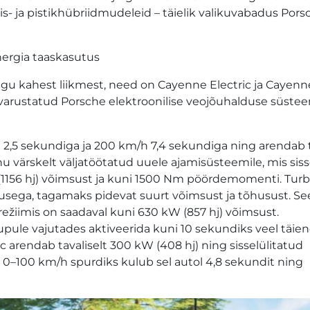
is- ja pistikhübriidmudeleid – täielik valikuvabadus Pors
nergia taaskasutus
lgu kahest liikmest, need on Cayenne Electric ja Cayen
 varustatud Porsche elektroonilise veojõuhalduse süste
 2,5 sekundiga ja 200 km/h 7,4 sekundiga ning arendab t
 värskelt väljatöötatud uuele ajamisüsteemile, mis siss
(1156 hj) võimsust ja kuni 1500 Nm pöördemomenti. Turb
utusega, tagamaks pidevat suurt võimsust ja tõhusust. Se
ežiimis on saadaval kuni 630 kW (857 hj) võimsust.
pule vajutades aktiveerida kuni 10 sekundiks veel täie
 arendab tavaliselt 300 kW (408 hj) ning sisselülitatud
 0–100 km/h spurdiks kulub sel autol 4,8 sekundit ning