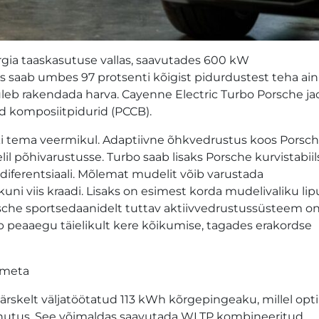
rgia taaskasutuse vallas, saavutades 600 kW
 saab umbes 97 protsenti kõigist pidurdustest teha ain
tuleb rakendada harva. Cayenne Electric Turbo Porsche ja
ed komposiitpidurid (PCCB).
i tema veermikul. Adaptiivne õhkvedrustus koos Porsc
 põhivarustusse. Turbo saab lisaks Porsche kurvistabii
adiferentsiaali. Mõlemat mudelit võib varustada
uni viis kraadi. Lisaks on esimest korda mudelivaliku lip
rsche sportsedaanidelt tuttav aktiivvedrustussüsteem o
b peaaegu täielikult kere kõikumise, tagades erakordse
tmeta
ärskelt väljatöötatud 113 kWh kõrgepingeaku, millel opt
hutus. See võimaldas saavutada WLTP kombineeritud