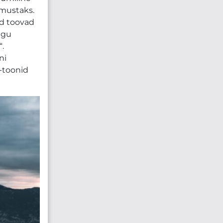
vmustaks.
ad toovad
agu
.
ni
-toonid