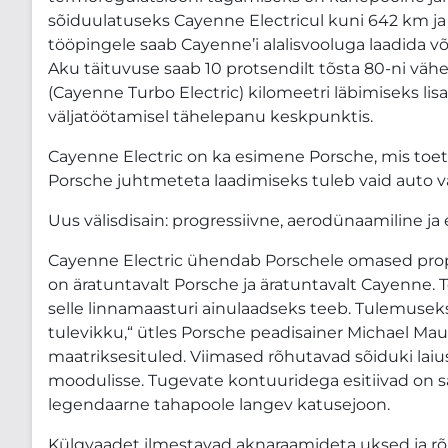
sõiduulatuseks Cayenne Electricul kuni 642 km ja
tööpingele saab Cayenne’i alalisvooluga laadida 
Aku täituvuse saab 10 protsendilt tõsta 80-ni vähe
(Cayenne Turbo Electric) kilomeetri läbimiseks lis
väljatöötamisel tähelepanu keskpunktis.
Cayenne Electric on ka esimene Porsche, mis toet
Porsche juhtmeteta laadimiseks tuleb vaid auto v
Uus välisdisain: progressiivne, aerodünaamiline j
Cayenne Electric ühendab Porschele omased propo
on äratuntavalt Porsche ja äratuntavalt Cayenne. T
selle linnamaasturi ainulaadseks teeb. Tulemusek
tulevikku,“ ütles Porsche peadisainer Michael Ma
maatriksesituled. Viimased rõhutavad sõiduki lai
moodulisse. Tugevate kontuuridega esitiivad on s
legendaarne tahapoole langev katusejoon.
Külgvaadet ilmestavad aknaraamideta uksed ja rõh