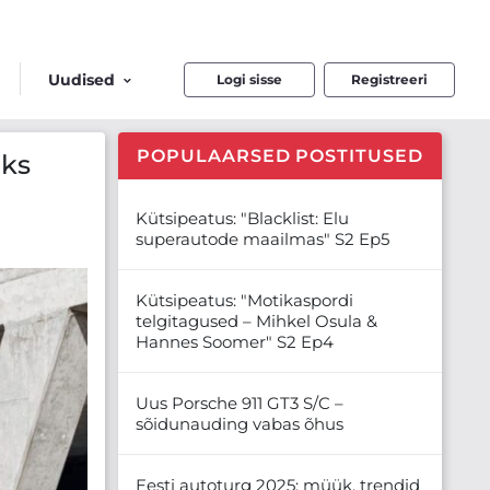
Uudised
Logi sisse
Registreeri
POPULAARSED POSTITUSED
eks
Kütsipeatus: "Blacklist: Elu
superautode maailmas" S2 Ep5
Kütsipeatus: "Motikaspordi
telgitagused – Mihkel Osula &
Hannes Soomer" S2 Ep4
Uus Porsche 911 GT3 S/C –
sõidunauding vabas õhus
Eesti autoturg 2025: müük, trendid