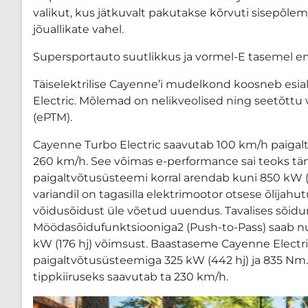
valikut, kus jätkuvalt pakutakse kõrvuti sisepõlem
jõuallikate vahel.
Supersportauto suutlikkus ja vormel-E tasemel e
Täiselektrilise Cayenne’i mudelkond koosneb esia
Electric. Mõlemad on nelikveolised ning seetõttu
(ePTM).
Cayenne Turbo Electric saavutab 100 km/h paigalt
260 km/h. See võimas e-performance sai teoks tänu
paigaltvõtusüsteemi korral arendab kuni 850 kW 
variandil on tagasilla elektrimootor otsese õlijah
võidusõidust üle võetud uuendus. Tavalises sõidur
Möödasõidufunktsiooniga2 (Push-to-Pass) saab nu
kW (176 hj) võimsust. Baastaseme Cayenne Electric
paigaltvõtusüsteemiga 325 kW (442 hj) ja 835 Nm.
tippkiiruseks saavutab ta 230 km/h.