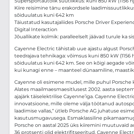
Supersportautolik suutlikkus: kuni 850 kW (1156 hj
Kiire reisimine tänu erakordsele laadimissuutlik
sõiduulatus kuni 642 km
Täiustatud kasutajaliides Porsche Driver Experien
Digital Interaction
Jõuallikate kolmik: paralleelselt jäävad turule ka
Cayenne Electric tähistab uue ajastu algust Porsc
teedrajava tehnikaga: võimsus kuni 850 kW (1156 
sõiduulatus kuni 642 km. See on kõigi aegade v
kui kunagi enne – maanteel dünaamiline, maastiku
Cayenne oli esimene mudel, mille puhul Porsche 
Alates maailmaesmaesitlusest 2002. aasta septem
ajajärk täiselektrilise Cayenne’iga. Cayenne Elect
innovatsioone, mille oleme välja töötanud autosp
laadimise vallas,“ ütleb Porsche AG juhatuse esim
kasutusmugavusega. Esmaklassiline pikamaamu
Porsche on aastal 2025 üks kiiremini muutuvaid
36 protsenti olid elektrifitseeritud. Cayenne Ele