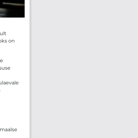
ult
oks on
he
lsuse
ulaevale
n
imaalse