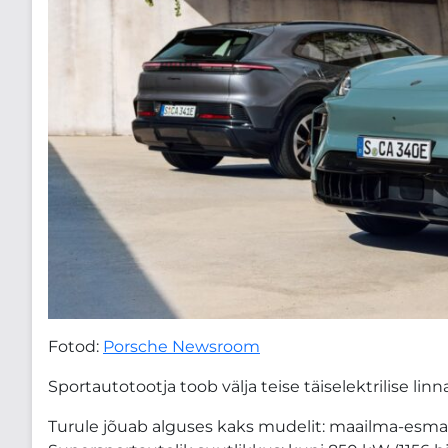
Fotod:
Porsche Newsroom
Sportautotootja toob välja teise täiselektrilise lin
Turule jõuab alguses kaks mudelit: maailma-esmae