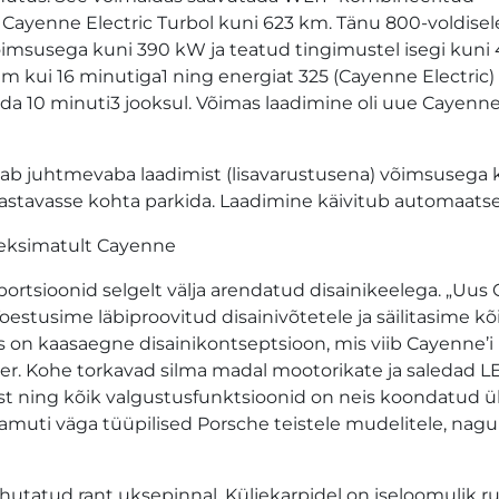
 Cayenne Electric Turbol kuni 623 km. Tänu 800-voldisel
võimsusega kuni 390 kW ja teatud tingimustel isegi kuni
m kui 16 minutiga1 ning energiat 325 (Cayenne Electric) 
ada 10 minuti3 jooksul. Võimas laadimine oli uue Cayenne
ab juhtmevaba laadimist (lisavarustusena) võimsusega k
astavasse kohta parkida. Laadimine käivitub automaatse
a eksimatult Cayenne
rtsioonid selgelt välja arendatud disainikeelega. „Uus
oestusime läbiproovitud disainivõtetele ja säilitasime kõ
s on kaasaegne disainikontseptsioon, mis viib Cayenne’i
uer. Kohe torkavad silma madal mootorikate ja saledad L
ust ning kõik valgustusfunktsioonid on neis koondatud 
amuti väga tüüpilised Porsche teistele mudelitele, nagu
utatud rant uksepinnal. Küljekarpidel on iseloomulik r