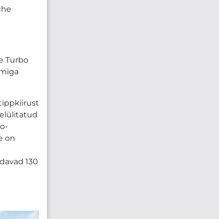
che
ne Turbo
emiga
ippkiirust
elülitatud
o-
e on
ndavad 130