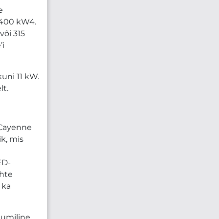
e
 400 kW4.
või 315
’i
uni 11 kW.
lt.
 Cayenne
ik, mis
ED-
ühte
 ka
uumiline