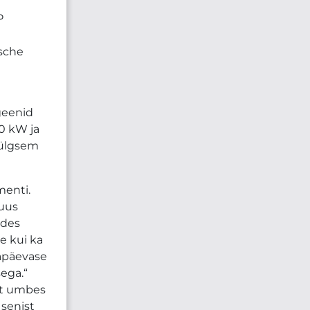
P
rsche
geenid
0 kW ja
külgsem
menti.
 uus
ades
e kui ka
gapäevase
ega.“
st umbes
 senist