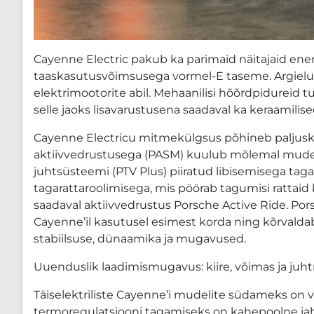
Cayenne Electric pakub ka parimaid näitajaid ene
taaskasutusvõimsusega vormel-E taseme. Argielus
elektrimootorite abil. Mehaanilisi hõõrdpidureid 
selle jaoks lisavarustusena saadaval ka keraamilis
Cayenne Electricu mitmekülgsus põhineb paljusk
aktiivvedrustusega (PASM) kuulub mõlemal mudelil
juhtsüsteemi (PTV Plus) piiratud libisemisega tag
tagarattaroolimisega, mis pöörab tagumisi rattaid k
saadaval aktiivvedrustus Porsche Active Ride. Po
Cayenne’il kasutusel esimest korda ning kõrvalda
stabiilsuse, dünaamika ja mugavused.
Uuenduslik laadimismugavus: kiire, võimas ja juh
Täiselektriliste Cayenne’i mudelite südameks on v
termoregulatsiooni tagamiseks on kahepoolne ja