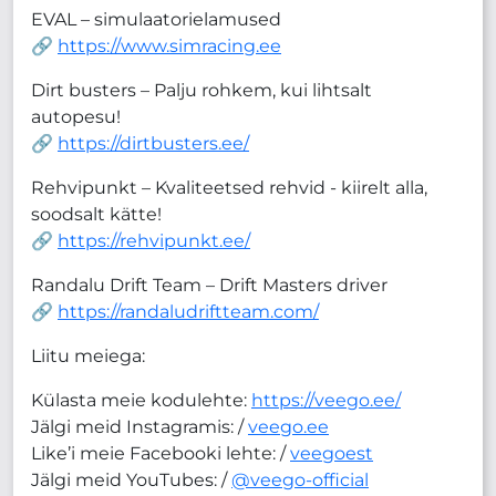
EVAL – simulaatorielamused
🔗
https://www.simracing.ee
Dirt busters – Palju rohkem, kui lihtsalt
autopesu!
🔗
https://dirtbusters.ee/
Rehvipunkt – Kvaliteetsed rehvid - kiirelt alla,
soodsalt kätte!
🔗
https://rehvipunkt.ee/
Randalu Drift Team – Drift Masters driver
🔗
https://randaludriftteam.com/
Liitu meiega:
Külasta meie kodulehte:
https://veego.ee/
Jälgi meid Instagramis: /
veego.ee
Like’i meie Facebooki lehte: /
veegoest
Jälgi meid YouTubes: /
@veego-official