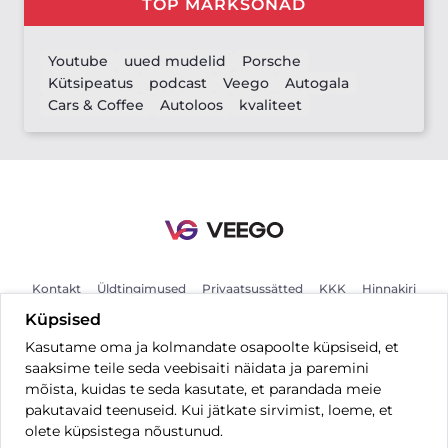
TOP MÄRKSÕNAD
Youtube
uued mudelid
Porsche
Kütsipeatus
podcast
Veego
Autogala
Cars & Coffee
Autoloos
kvaliteet
Kontakt
Üldtingimused
Privaatsussätted
KKK
Hinnakiri
Küpsised
Kasutame oma ja kolmandate osapoolte küpsiseid, et
ET
saaksime teile seda veebisaiti näidata ja paremini
mõista, kuidas te seda kasutate, et parandada meie
pakutavaid teenuseid. Kui jätkate sirvimist, loeme, et
olete küpsistega nõustunud.
Kõik õigused kaitstud © 2026 Veego OÜ.