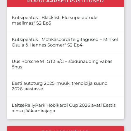
POPULAARSED POSTITUSED
Kütsipeatus: "Blacklist: Elu superautode
maailmas" S2 Ep5
Kütsipeatus: "Motikaspordi telgitagused – Mihkel
Osula & Hannes Soomer" S2 Ep4
Uus Porsche 911 GT3 S/C – sõidunauding vabas
õhus
Eesti autoturg 2025: müük, trendid ja suund
2026. aastasse
LaitseRallyPark Hobikardi Cup 2026 avati Eestis
ainsa jääkardirajaga