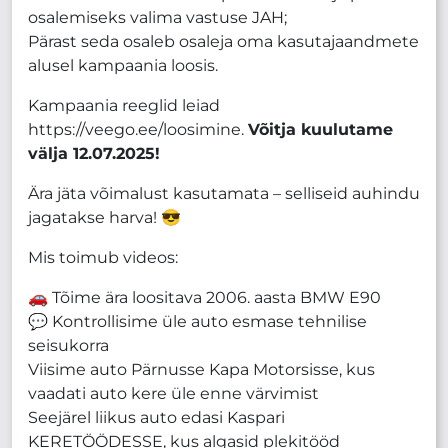
osalemiseks valima vastuse JAH;
Pärast seda osaleb osaleja oma kasutajaandmete
alusel kampaania loosis.
Kampaania reeglid leiad
https://veego.ee/loosimine.
Võitja kuulutame
välja 12.07.2025!
Ära jäta võimalust kasutamata – selliseid auhindu
jagatakse harva! 😎
Mis toimub videos:
🚗 Tõime ära loositava 2006. aasta BMW E90
💬 Kontrollisime üle auto esmase tehnilise
seisukorra
Viisime auto Pärnusse Kapa Motorsisse, kus
vaadati auto kere üle enne värvimist
Seejärel liikus auto edasi Kaspari
KERETÖÖDESSE, kus algasid plekitööd