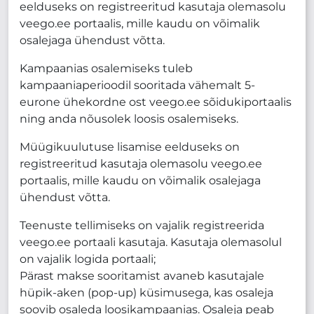
eelduseks on registreeritud kasutaja olemasolu
veego.ee portaalis, mille kaudu on võimalik
osalejaga ühendust võtta.
Kampaanias osalemiseks tuleb
kampaaniaperioodil sooritada vähemalt 5-
eurone ühekordne ost veego.ee sõidukiportaalis
ning anda nõusolek loosis osalemiseks.
Müügikuulutuse lisamise eelduseks on
registreeritud kasutaja olemasolu veego.ee
portaalis, mille kaudu on võimalik osalejaga
ühendust võtta.
Teenuste tellimiseks on vajalik registreerida
veego.ee portaali kasutaja. Kasutaja olemasolul
on vajalik logida portaali;
Pärast makse sooritamist avaneb kasutajale
hüpik-aken (pop-up) küsimusega, kas osaleja
soovib osaleda loosikampaanias. Osaleja peab