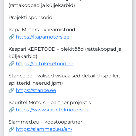
(rattakoopad ja küljekarbid)
Projekti sponsorid:
Kapa Motors – värvimistööd
🔗
https://kapamotors.ee
Kaspari KERETÖÖD – plekitööd (rattakoopad ja
küljekarbid)
🔗
https://autokeretood.ee
Stance.ee – välised visuaalsed detailid (spoiler,
splitterid, neerud jpm)
🔗
https://stance.ee
Kauritel Motors – partner projektis
🔗
https://www.kauritelmotors.eu
Slammed.eu – koostööpartner
🔗
https://slammed.eu/en/