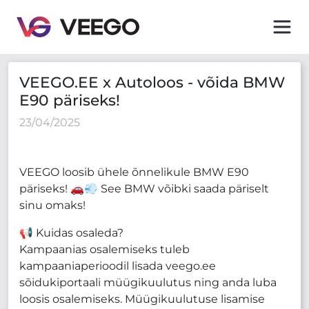
VEEGO.EE x Autoloos - võida BMW E90 päriseks!
VEEGO.EE x Autoloos - võida BMW
E90 päriseks!
23/04/2025
VEEGO loosib ühele õnnelikule BMW E90
päriseks! 🚗💨 See BMW võibki saada päriselt
sinu omaks!
📢 Kuidas osaleda?
Kampaanias osalemiseks tuleb
kampaaniaperioodil lisada veego.ee
sõidukiportaali müügikuulutus ning anda luba
loosis osalemiseks. Müügikuulutuse lisamise