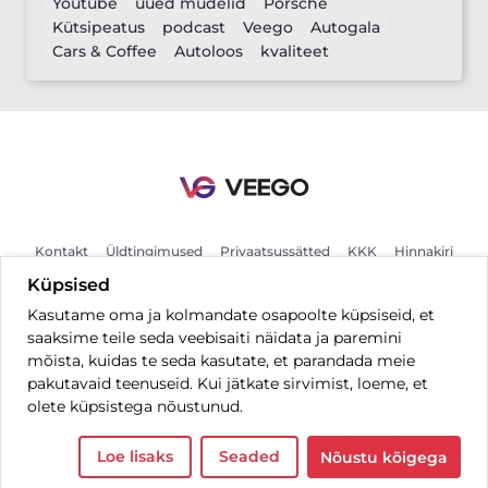
Youtube
uued mudelid
Porsche
Kütsipeatus
podcast
Veego
Autogala
Cars & Coffee
Autoloos
kvaliteet
Kontakt
Üldtingimused
Privaatsussätted
KKK
Hinnakiri
Küpsised
Kasutame oma ja kolmandate osapoolte küpsiseid, et
ET
saaksime teile seda veebisaiti näidata ja paremini
mõista, kuidas te seda kasutate, et parandada meie
pakutavaid teenuseid. Kui jätkate sirvimist, loeme, et
olete küpsistega nõustunud.
Kõik õigused kaitstud © 2026 Veego OÜ.
Loe lisaks
Seaded
Nõustu kõigega