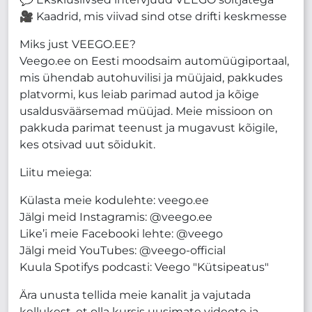
🎥 Kaadrid, mis viivad sind otse drifti keskmesse
Miks just VEEGO.EE?
Veego.ee on Eesti moodsaim automüügiportaal,
mis ühendab autohuvilisi ja müüjaid, pakkudes
platvormi, kus leiab parimad autod ja kõige
usaldusväärsemad müüjad. Meie missioon on
pakkuda parimat teenust ja mugavust kõigile,
kes otsivad uut sõidukit.
Liitu meiega:
Külasta meie kodulehte: veego.ee
Jälgi meid Instagramis: @veego.ee
Like’i meie Facebooki lehte: @veego
Jälgi meid YouTubes: @veego-official
Kuula Spotifys podcasti: Veego "Kütsipeatus"
Ära unusta tellida meie kanalit ja vajutada
kellukest, et olla kursis uusimate videote ja