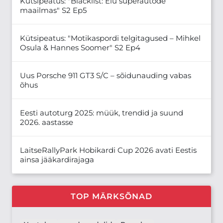
Kütsipeatus: "Blacklist: Elu superautode
maailmas" S2 Ep5
Kütsipeatus: "Motikaspordi telgitagused – Mihkel
Osula & Hannes Soomer" S2 Ep4
Uus Porsche 911 GT3 S/C – sõidunauding vabas
õhus
Eesti autoturg 2025: müük, trendid ja suund
2026. aastasse
LaitseRallyPark Hobikardi Cup 2026 avati Eestis
ainsa jääkardirajaga
TOP MÄRKSÕNAD