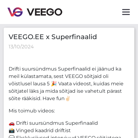
VEEGO.EE x Superfinaalid
VEEGO.EE x Superfinaalid
13/10/2024
Drifti suursündmus Superfinaalid ei jäänud ka
meil külastamata, sest VEEGO sõitjaid oli
võistlusel lausa 5 🎉 Vaata videost, kuidas meie
sõitjatel läks ja mida sõitjad ise vahetult pärast
sõite rääkisid. Have fun✌🏻
Mis toimub videos:
🚗 Drifti suursündmus Superfinaalid
📸 Vinged kaadrid driftist
💬 Eksklusiivsed intervjuud VEEGO sõitjatega