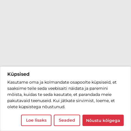
Küpsised
Kasutame oma ja kolmandate osapoolte küpsiseid, et
saaksime teile seda veebisaiti näidata ja paremini
mõista, kuidas te seda kasutate, et parandada meie
pakutavaid teenuseid. Kui jätkate sirvimist, loeme, et
olete küpsistega nõustunud.
Loe lisaks
Seaded
Nõustu kõigega