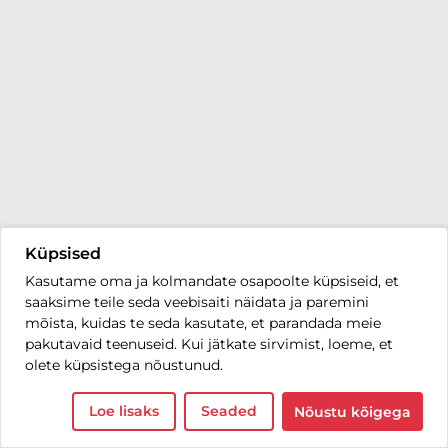
Küpsised
Kasutame oma ja kolmandate osapoolte küpsiseid, et
saaksime teile seda veebisaiti näidata ja paremini
mõista, kuidas te seda kasutate, et parandada meie
pakutavaid teenuseid. Kui jätkate sirvimist, loeme, et
olete küpsistega nõustunud.
Loe lisaks
Seaded
Nõustu kõigega