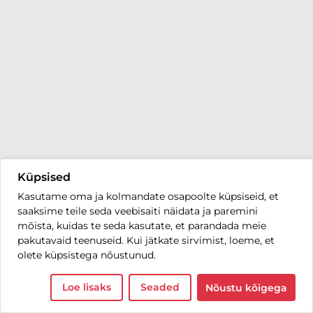
Küpsised
Kasutame oma ja kolmandate osapoolte küpsiseid, et
saaksime teile seda veebisaiti näidata ja paremini
mõista, kuidas te seda kasutate, et parandada meie
pakutavaid teenuseid. Kui jätkate sirvimist, loeme, et
olete küpsistega nõustunud.
Loe lisaks
Seaded
Nõustu kõigega