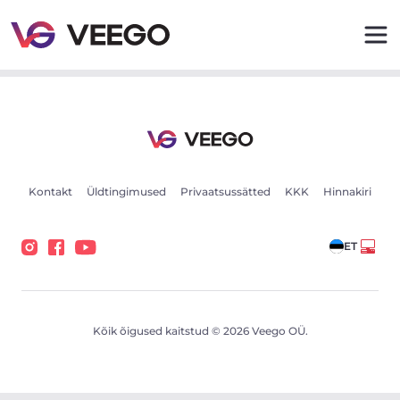
Cupra Formentor 110kW - Veego
Kontakt
Üldtingimused
Privaatsussätted
KKK
Hinnakiri
ET
Kõik õigused kaitstud © 2026 Veego OÜ.