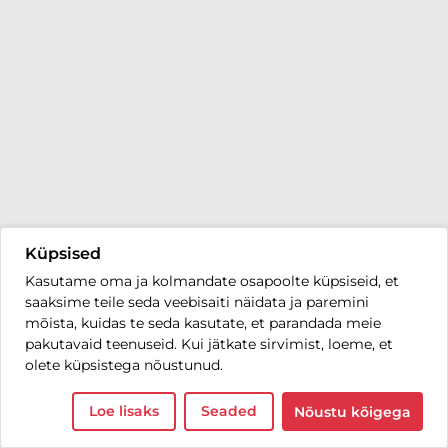
Küpsised
Kasutame oma ja kolmandate osapoolte küpsiseid, et
saaksime teile seda veebisaiti näidata ja paremini
mõista, kuidas te seda kasutate, et parandada meie
pakutavaid teenuseid. Kui jätkate sirvimist, loeme, et
olete küpsistega nõustunud.
Loe lisaks
Seaded
Nõustu kõigega