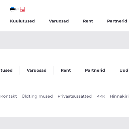
ET
Kuulutused
Varuosad
Rent
Partnerid
utused
Varuosad
Rent
Partnerid
Uud
Kontakt
Üldtingimused
Privaatsussätted
KKK
Hinnakiri