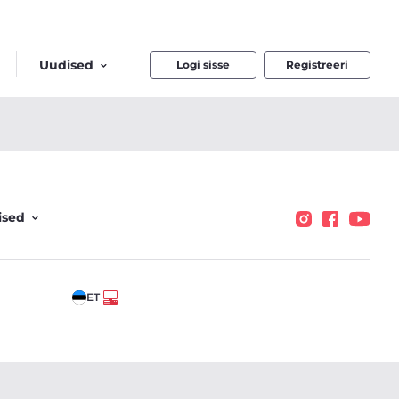
Uudised
Logi sisse
Registreeri
ised
ET