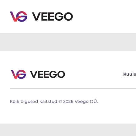
Audi Q7 210kW - Veego
Kuul
Kõik õigused kaitstud © 2026 Veego OÜ.