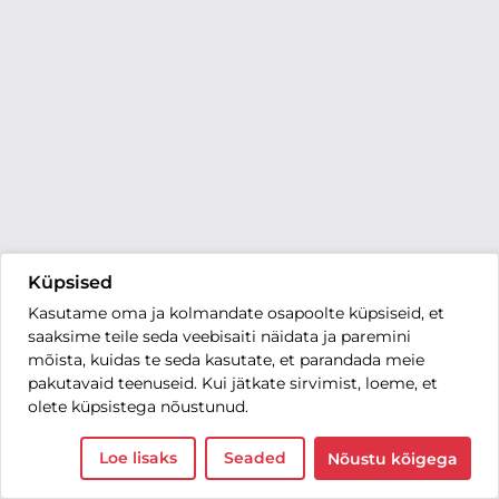
Küpsised
Kasutame oma ja kolmandate osapoolte küpsiseid, et
saaksime teile seda veebisaiti näidata ja paremini
mõista, kuidas te seda kasutate, et parandada meie
pakutavaid teenuseid. Kui jätkate sirvimist, loeme, et
olete küpsistega nõustunud.
Loe lisaks
Seaded
Nõustu kõigega