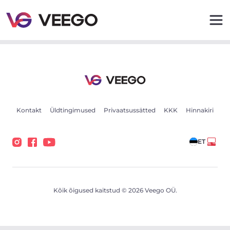
Volkswagen T-Cross 85kW - Veego
Kontakt
Üldtingimused
Privaatsussätted
KKK
Hinnakiri
ET
Kõik õigused kaitstud © 2026 Veego OÜ.