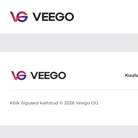
CFMOTO CFORCE 850 Touring 53kW - Veego
Kuul
Kõik õigused kaitstud © 2026 Veego OÜ.