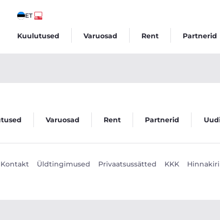
ET
Kuulutused
Varuosad
Rent
Partnerid
utused
Varuosad
Rent
Partnerid
Uud
Kontakt
Üldtingimused
Privaatsussätted
KKK
Hinnakiri