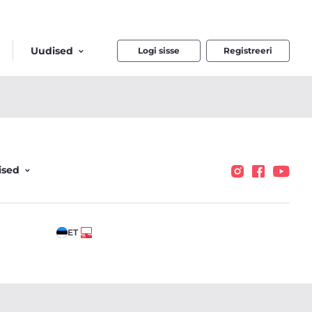
Uudised
Logi sisse
Registreeri
ised
ET