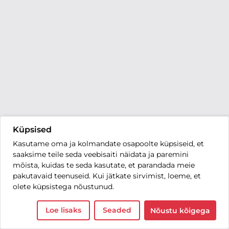
Küpsised
Kasutame oma ja kolmandate osapoolte küpsiseid, et
saaksime teile seda veebisaiti näidata ja paremini
mõista, kuidas te seda kasutate, et parandada meie
pakutavaid teenuseid. Kui jätkate sirvimist, loeme, et
olete küpsistega nõustunud.
Loe lisaks
Seaded
Nõustu kõigega