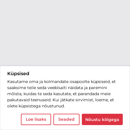
Küpsised
Kasutame oma ja kolmandate osapoolte küpsiseid, et
saaksime teile seda veebisaiti näidata ja paremini
mõista, kuidas te seda kasutate, et parandada meie
pakutavaid teenuseid. Kui jätkate sirvimist, loeme, et
olete küpsistega nõustunud.
Loe lisaks
Seaded
Nõustu kõigega