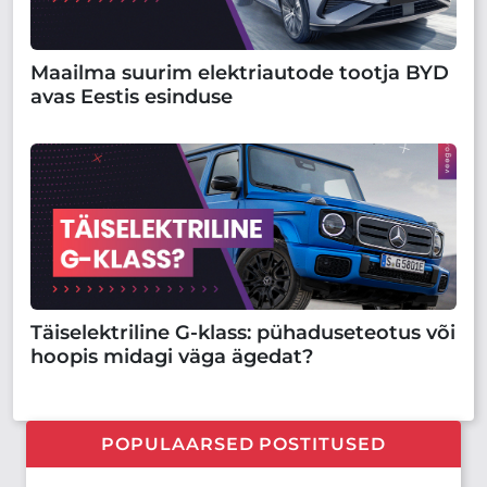
Maailma suurim elektriautode tootja BYD
avas Eestis esinduse
Täiselektriline G-klass: pühaduseteotus või
hoopis midagi väga ägedat?
POPULAARSED POSTITUSED