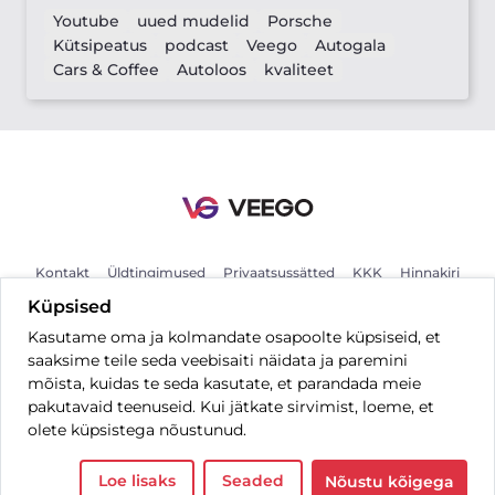
Youtube
uued mudelid
Porsche
Kütsipeatus
podcast
Veego
Autogala
Cars & Coffee
Autoloos
kvaliteet
Kontakt
Üldtingimused
Privaatsussätted
KKK
Hinnakiri
Küpsised
Kasutame oma ja kolmandate osapoolte küpsiseid, et
ET
saaksime teile seda veebisaiti näidata ja paremini
mõista, kuidas te seda kasutate, et parandada meie
pakutavaid teenuseid. Kui jätkate sirvimist, loeme, et
olete küpsistega nõustunud.
Kõik õigused kaitstud © 2026 Veego OÜ.
Loe lisaks
Seaded
Nõustu kõigega