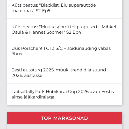
Kütsipeatus: "Blacklist: Elu superautode
maailmas" S2 Ep5
Kütsipeatus: "Motikaspordi telgitagused – Mihkel
Osula & Hannes Soomer" S2 Ep4
Uus Porsche 911 GT3 S/C – sõidunauding vabas
õhus
Eesti autoturg 2025: müük, trendid ja suund
2026. aastasse
LaitseRallyPark Hobikardi Cup 2026 avati Eestis
ainsa jääkardirajaga
TOP MÄRKSÕNAD