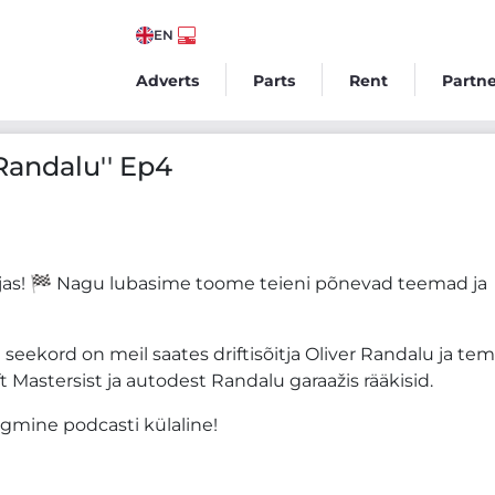
EN
Adverts
Parts
Rent
Partne
Randalu'' Ep4
jas! 🏁 Nagu lubasime toome teieni põnevad teemad ja
a seekord on meil saates driftisõitja Oliver Randalu ja te
 Mastersist ja autodest Randalu garaažis rääkisid.
rgmine podcasti külaline!