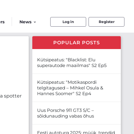
rs
News
Log in
Register
POPULAR POSTS
Kütsipeatus: "Blacklist: Elu
superautode maailmas" S2 Ep5
Kütsipeatus: "Motikaspordi
telgitagused – Mihkel Osula &
Hannes Soomer" S2 Ep4
ma spotter
Uus Porsche 911 GT3 S/C –
sõidunauding vabas õhus
Eesti autoturg 2025: müük, trendid