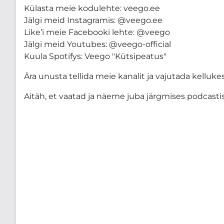
Külasta meie kodulehte: veego.ee
Jälgi meid Instagramis: @veego.ee
Like’i meie Facebooki lehte: @veego
Jälgi meid Youtubes: @veego-official
Kuula Spotifys: Veego "Kütsipeatus"
Ära unusta tellida meie kanalit ja vajutada kelluke
Aitäh, et vaatad ja näeme juba järgmises podcasti