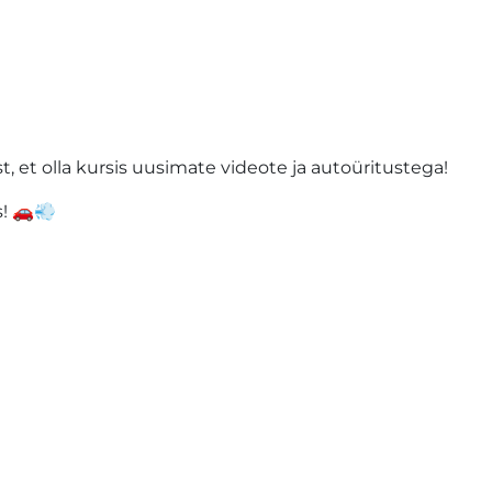
st, et olla kursis uusimate videote ja autoüritustega!
s! 🚗💨