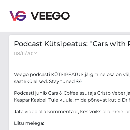
Podcast Kütsipeatus: ''Cars with Randalu'' Ep4
Podcast Kütsipeatus: ''Cars with 
08/11/2024
Veego podcasti KÜTSIPEATUS järgmine osa on väl
saatekülalised. Stay tuned 👀
Podcasti juhib Cars & Coffee asutaja Cristo Veber j
Kaspar Kaabel. Tule kuula, mida põnevat kutid Drift
Jäta video alla kommentaar, kes võiks olla meie jä
Liitu meiega: