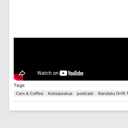
Tags
Cars & Coffee
Kütsipeatus
podcast
Randalu Drift