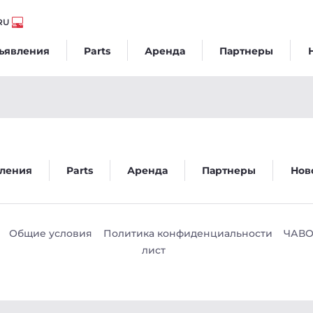
RU
ъявления
Parts
Аренда
Партнеры
Wntr PRO 2 183kW - Veego
ления
Parts
Аренда
Партнеры
Нов
Общие условия
Политика конфиденциальности
ЧАВ
лист