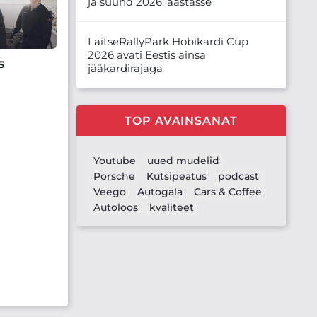
ja suund 2026. aastasse
LaitseRallyPark Hobikardi Cup
2026 avati Eestis ainsa
s
jääkardirajaga
TOP AVAINSANAT
Youtube
uued mudelid
Porsche
Kütsipeatus
podcast
Veego
Autogala
Cars & Coffee
Autoloos
kvaliteet