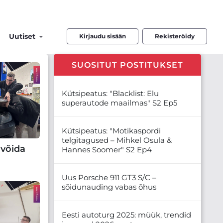
Uutiset
Kirjaudu sisään
Rekisteröidy
SUOSITUT POSTITUKSET
Kütsipeatus: "Blacklist: Elu
superautode maailmas" S2 Ep5
Kütsipeatus: "Motikaspordi
telgitagused – Mihkel Osula &
 võida
Hannes Soomer" S2 Ep4
Uus Porsche 911 GT3 S/C –
sõidunauding vabas õhus
Eesti autoturg 2025: müük, trendid