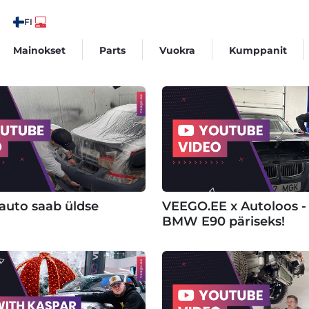
FI
Mainokset
Parts
Vuokra
Kumppanit
iauto saab üldse
VEEGO.EE x Autoloos -
BMW E90 päriseks!