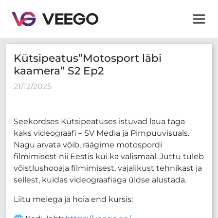
Kütsipeatus”Motosport läbi kaamera” S2 Ep2
Kütsipeatus”Motosport läbi
kaamera” S2 Ep2
21/12/2025
Seekordses Kütsipeatuses istuvad laua taga
kaks videograafi – SV Media ja Pirnpuuvisuals.
Nagu arvata võib, räägime motospordi
filmimisest nii Eestis kui ka välismaal. Juttu tuleb
võistlushooaja filmimisest, vajalikust tehnikast ja
sellest, kuidas videograafiaga üldse alustada.
Liitu meiega ja hoia end kursis: