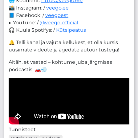
🌐 Koduleht:
https://veego.ee/
📸 Instagram: /
veego.ee
📘 Facebook: /
veegoest
▶️ YouTube: /
@veego-official
🎧 Kuula Spotifys: /
Kütsipeatus
🔔 Telli kanal ja vajuta kellukest, et olla kursis
uusimate videote ja ägedate autoüritustega!
Aitäh, et vaatad – kohtume juba järgmises
podcastis! 🚗💨
Tunnisteet