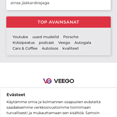
ainsa jääkardirajaga
TOP AVAINSANAT
Youtube
uued mudelid
Porsche
Kütsipeatus
podcast
Veego
Autogala
Cars & Coffee
Autoloos
kvaliteet
Evästeet
Yhteystiedot
Säännöt ja ehdot
Tietosuoja-asetukset
UKK
Käytämme omia ja kolmannen osapuolen evästeitä
Hinnasto
saadaksemme verkkosivustomme toimimaan
turvallisesti ja mukauttamaan sen sisältöä. Samoin