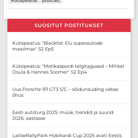
Kütsipeatus
podcast
SUOSITUT POSTITUKSET
Kütsipeatus: "Blacklist: Elu superautode
maailmas" S2 Ep5
Kütsipeatus: "Motikaspordi telgitagused – Mihkel
Osula & Hannes Soomer" S2 Ep4
Uus Porsche 911 GT3 S/C – sõidunauding vabas
õhus
Eesti autoturg 2025: müük, trendid ja suund
2026. aastasse
LaitseRallyPark Hobikardi Cup 2026 avati Eestis