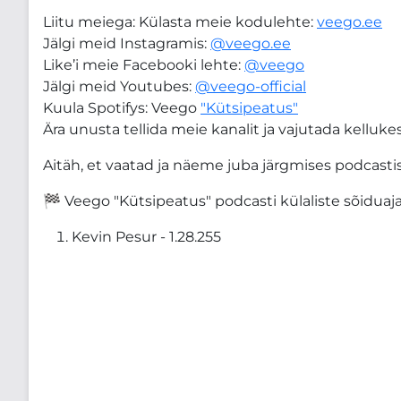
Liitu meiega: Külasta meie kodulehte:
veego.ee
Jälgi meid Instagramis:
@veego.ee
Like’i meie Facebooki lehte:
@veego
Jälgi meid Youtubes:
@veego-official
Kuula Spotifys: Veego
"Kütsipeatus"
Ära unusta tellida meie kanalit ja vajutada kelluke
Aitäh, et vaatad ja näeme juba järgmises podcasti
🏁 Veego "Kütsipeatus" podcasti külaliste sõidua
Kevin Pesur - 1.28.255