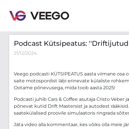
Podcast Kütsipeatus: ''Driftijutud Kevin Pesuriga'' E
Podcast Kütsipeatus: ''Driftijutu
21/12/2024
Veego podcasti KÜTSIPEATUS aasta viimane osa on v
saite motospordist läbi erinevate külaliste rohke
Ootame põnevusega, mida toob aasta 2025!
Podcasti juhib Cars & Coffee asutaja Cristo Veber j
põnevat kutid Drift Mastersist ja autodest rääkis
saatekülalised proovile simulaatoris ringrada sõite
Jäta video alla kommentaar, kes võiks olla meie jä