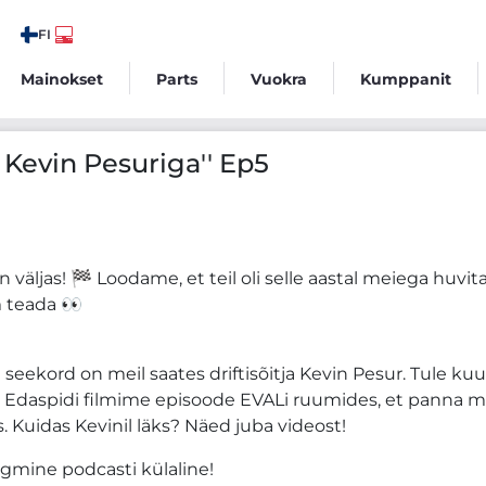
FI
Mainokset
Parts
Vuokra
Kumppanit
p5
d Kevin Pesuriga'' Ep5
äljas! 🏁 Loodame, et teil oli selle aastal meiega huvit
m teada 👀
a seekord on meil saates driftisõitja Kevin Pesur. Tule kuu
id. Edaspidi filmime episoode EVALi ruumides, et panna m
s. Kuidas Kevinil läks? Näed juba videost!
rgmine podcasti külaline!