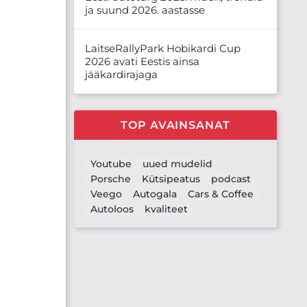
ja suund 2026. aastasse
LaitseRallyPark Hobikardi Cup
2026 avati Eestis ainsa
jääkardirajaga
TOP AVAINSANAT
Youtube
uued mudelid
Porsche
Kütsipeatus
podcast
Veego
Autogala
Cars & Coffee
Autoloos
kvaliteet