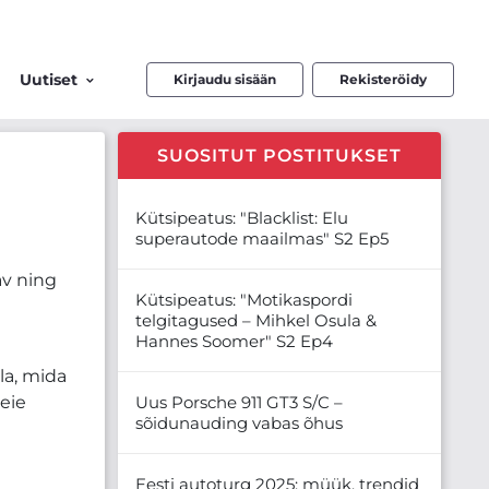
Uutiset
Kirjaudu sisään
Rekisteröidy
SUOSITUT POSTITUKSET
Kütsipeatus: "Blacklist: Elu
superautode maailmas" S2 Ep5
av ning
Kütsipeatus: "Motikaspordi
telgitagused – Mihkel Osula &
Hannes Soomer" S2 Ep4
la, mida
eie
Uus Porsche 911 GT3 S/C –
sõidunauding vabas õhus
Eesti autoturg 2025: müük, trendid