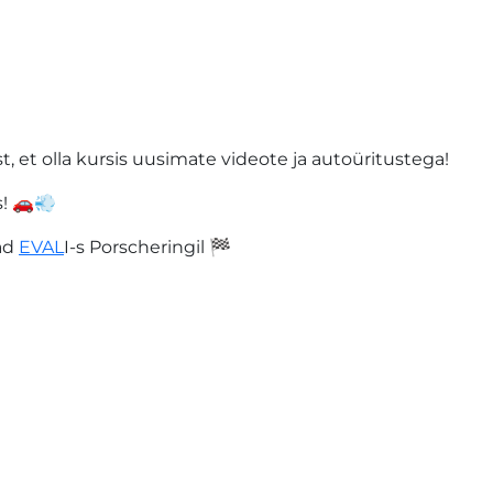
st, et olla kursis uusimate videote ja autoüritustega!
s! 🚗💨
jad
EVAL
I-s Porscheringil 🏁