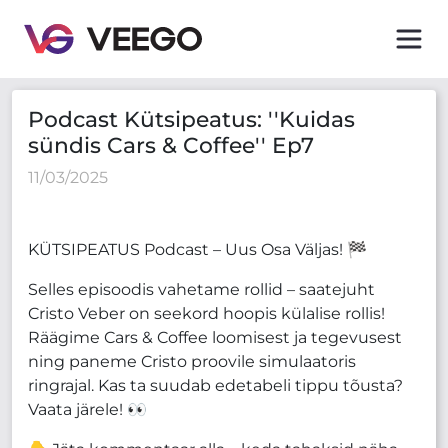
Podcast Kütsipeatus: ''Kuidas sündis Cars & Coffee'' Ep
Podcast Kütsipeatus: ''Kuidas
sündis Cars & Coffee'' Ep7
11/03/2025
KÜTSIPEATUS Podcast – Uus Osa Väljas! 🏁
Selles episoodis vahetame rollid – saatejuht
Cristo Veber on seekord hoopis külalise rollis!
Räägime Cars & Coffee loomisest ja tegevusest
ning paneme Cristo proovile simulaatoris
ringrajal. Kas ta suudab edetabeli tippu tõusta?
Vaata järele! 👀