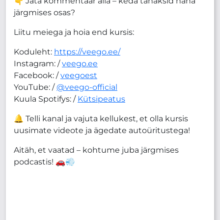
👇 Jäta kommentaar alla – keda tahaksid näha
järgmises osas?
Liitu meiega ja hoia end kursis:
Koduleht:
https://veego.ee/
Instagram: /
veego.ee
Facebook: /
veegoest
YouTube: /
@veego-official
Kuula Spotifys: /
Kütsipeatus
🔔 Telli kanal ja vajuta kellukest, et olla kursis
uusimate videote ja ägedate autoüritustega!
Aitäh, et vaatad – kohtume juba järgmises
podcastis! 🚗💨