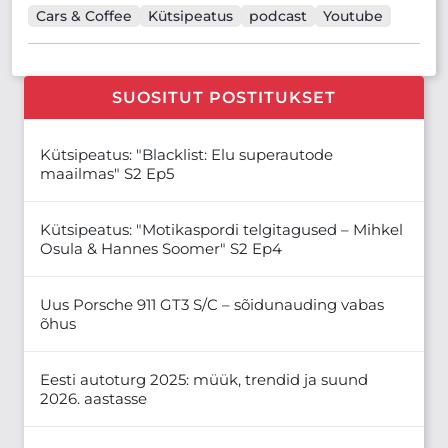
Cars & Coffee
Kütsipeatus
podcast
Youtube
SUOSITUT POSTITUKSET
Kütsipeatus: "Blacklist: Elu superautode
maailmas" S2 Ep5
Kütsipeatus: "Motikaspordi telgitagused – Mihkel
Osula & Hannes Soomer" S2 Ep4
Uus Porsche 911 GT3 S/C – sõidunauding vabas
õhus
Eesti autoturg 2025: müük, trendid ja suund
2026. aastasse