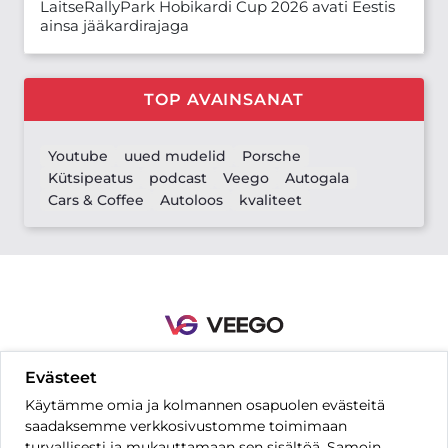
LaitseRallyPark Hobikardi Cup 2026 avati Eestis
ainsa jääkardirajaga
TOP AVAINSANAT
Youtube
uued mudelid
Porsche
Kütsipeatus
podcast
Veego
Autogala
Cars & Coffee
Autoloos
kvaliteet
Evästeet
Yhteystiedot
Säännöt ja ehdot
Tietosuoja-asetukset
UKK
Käytämme omia ja kolmannen osapuolen evästeitä
Hinnasto
saadaksemme verkkosivustomme toimimaan
turvallisesti ja mukauttamaan sen sisältöä. Samoin